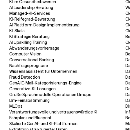
KI im Gesundheitswesen
Cl
AI Leadership Beratung
Wo
Managed-KI-Services
Cl
KI-Reifegrad-Bewertung
Cl
AI Plattform Design Implementierung
Cl
KI-Skala
Cl
KI Strategie Beratung
Be
AI Upskilling Training
Cl
Abwanderungsvorhersage
Cl
Computer Vision
Be
Conversational Banking
Da
Nachfrageprognose
Da
Wissensassistent für Unternehmen
Da
Fraud Detection
Da
GenAI E-Mail-Kategorisierungs-Engine
Da
Generative-KI-Lösungen
Da
Große Sprachmodelle Operationen Llmops
Da
Llm-Feinabstimmung
Da
MLOps
Di
Verantwortungsvolle und vertrauenswürdige KI
In
Fahrplan und Blueprint
Be
Skalierte GenAI- und KI-Plattformen
Ma
Extraktion strukturierter Daten
Ma