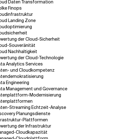
oud Daten Transformation
lke Finops
oudinfrastruktur
oud Landing Zone
oudoptimierung
oudsicherheit
wertung der Cloud-Sicherheit
oud-Souveränität
oud Nachhaltigkeit
wertung der Cloud-Technologie
ta Analytics Services
ten- und Cloudkompetenz
tendemokratisierung
ta Engineering
ta Management und Governance
tenplattform-Modernisierung
tenplattformen
ten-Streaming Echtzeit-Analyse
scovery Planungsdienste
frastruktur-Plattformen
wertung der Infrastruktur
naged-Cloudkapazität
naged-Cloudplattform