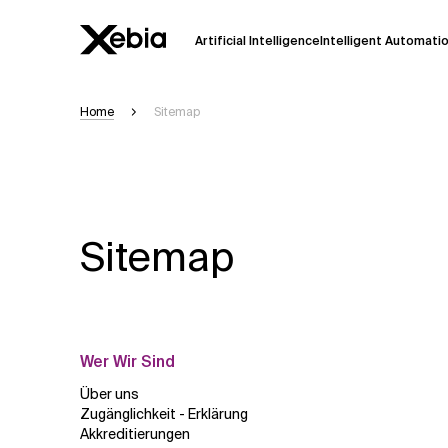
Artificial Intelligence
Intelligent Automati
Home
Sitemap
Ai
Übersicht
Diese KI-Suchassistenz befindet sich 
weiterentwickelt. Die Antworten, die a
Sekunden dauern. Wir streben nach Gen
auftreten.
Sitemap
Bitte überprüfen Sie wichtige Informat
kontaktieren Sie uns
direkt.
Antwort
Wer Wir Sind
Über uns
Zugänglichkeit - Erklärung
Akkreditierungen