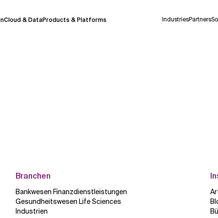
Industries
Partners
So
on
Cloud & Data
Products & Platforms
derzeit in einem Pilotprogramm und wird noch
uf Deutsch generiert werden, können einige
auigkeit, aber gelegentlich können Fehler
ionen, bevor Sie Entscheidungen treffen oder
Kontextdateien
Branchen
In
Bankwesen Finanzdienstleistungen
Ar
Gesundheitswesen Life Sciences
Bl
Industrien
Bü