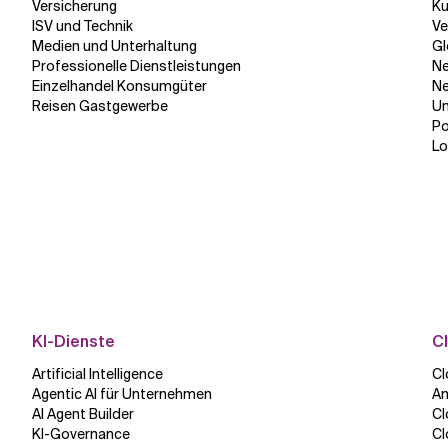
Versicherung
Ku
ISV und Technik
Ve
Medien und Unterhaltung
Gl
Professionelle Dienstleistungen
N
Einzelhandel Konsumgüter
Ne
Reisen Gastgewerbe
Un
P
Lo
KI-Dienste
C
Artificial Intelligence
Cl
Agentic AI für Unternehmen
An
AI Agent Builder
Cl
KI-Governance
Cl