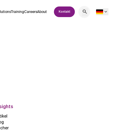
lutions
Training
Careers
About
Kontakt
sights
tikel
og
cher