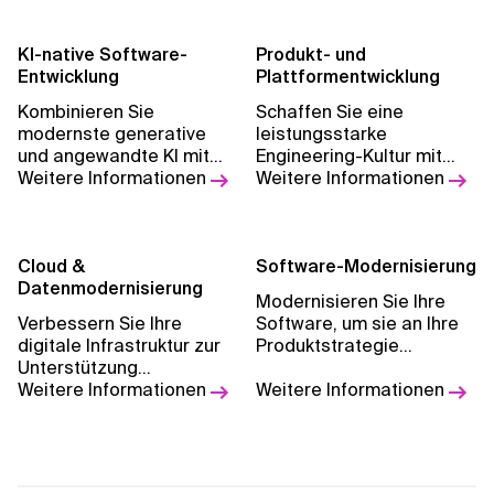
KI-native Software-
Produkt- und
Entwicklung
Plattformentwicklung
Kombinieren Sie
Schaffen Sie eine
modernste generative
leistungsstarke
und angewandte KI mit
Engineering-Kultur mit
erfahrenen Ingenieuren
Weitere Informationen
modernen Tools, agilen
Weitere Informationen
und entwickeln Sie so
Prozessen und Best
intelligentere, skalierbare
Practices.
und effiziente digitale
Lösungen.
Cloud &
Software-Modernisierung
Datenmodernisierung
Modernisieren Sie Ihre
Verbessern Sie Ihre
Software, um sie an Ihre
digitale Infrastruktur zur
Produktstrategie
Unterstützung
anzupassen und Ihre
datengesteuerter
Weitere Informationen
Geschäftsziele zu
Weitere Informationen
Produktstrategien und
unterstützen.
Innovationen.