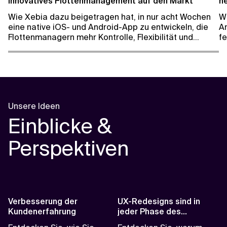
innovatives Flottenmanagement auf den Markt
n
Wie Xebia dazu beigetragen hat, in nur acht Wochen
Wi
eine native iOS- und Android-App zu entwickeln, die
A
Flottenmanagern mehr Kontrolle, Flexibilität und
fe
Zugang zu Informationen bietet.
d
Unsere Ideen
Einblicke &
Perspektiven
Verbesserung der
UX-Redesigns sind in
Kundenerfahrung
jeder Phase des
Wachstums wichtig