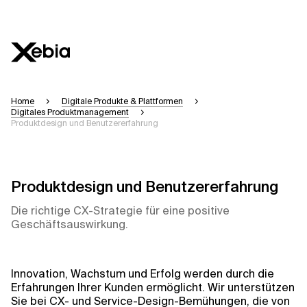
Ai
Übersicht
Home
Digitale Produkte & Plattformen
Digitales Produktmanagement
Produktdesign und Benutzererfahrung
Diese KI-Suchassistenz befindet sich derzeit 
können einige Sekunden dauern. Wir streben n
Bitte überprüfen Sie wichtige Informationen, 
Produktdesign und Benutzererfahrung
Antwort
Die richtige CX-Strategie für eine positive
Geschäftsauswirkung.
Innovation, Wachstum und Erfolg werden durch die
Kontextdateien
Erfahrungen Ihrer Kunden ermöglicht. Wir unterstützen
Sie bei CX- und Service-Design-Bemühungen, die von