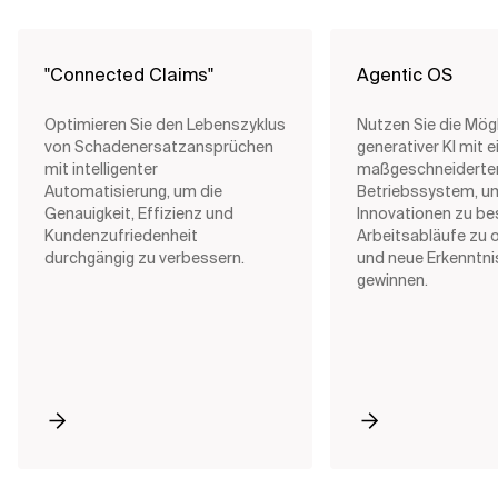
identifizieren.
Modellierung
und -optimierun
Unser Team entwirft
Steigern Sie die Eff
"Connected Claims"
Agentic OS
massgeschneiderte Workflows,
reduzieren Sie manu
Alle Angebote ansehen
die speziell auf Ihre
und minimieren Sie 
Optimieren Sie den Lebenszyklus
Nutzen Sie die Mög
geschäftlichen Anforderungen
Sie komplexe
von Schadenersatzansprüchen
generativer KI mit 
abgestimmt sind, und setzt sie
Geschäftsprozess
mit intelligenter
maßgeschneiderte
um. Dadurch gewährleisten wir
rationalisieren und
Automatisierung, um die
Betriebssystem, u
eine reibungslose Integration in
automatisieren.
Genauigkeit, Effizienz und
Innovationen zu be
allen Abteilungen.
Kundenzufriedenheit
Arbeitsabläufe zu 
durchgängig zu verbessern.
und neue Erkenntni
gewinnen.
Alle Angebote anzeigen