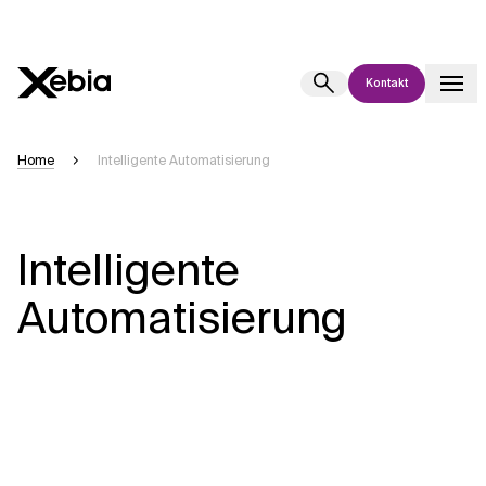
Kontakt
Ai
Übersicht
Home
Intelligente Automatisierung
Diese KI-Suchassistenz befindet sich derzeit in einem Pilotprogramm
und wird noch weiterentwickelt. Die Antworten, die auf Deutsch
generiert werden, können einige Sekunden dauern. Wir streben nach
Intelligente
Genauigkeit, aber gelegentlich können Fehler auftreten.
Bitte überprüfen Sie wichtige Informationen, bevor Sie
Automatisierung
Entscheidungen treffen oder
kontaktieren Sie uns
direkt.
Antwort