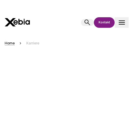
Kontakt
Ai
Übersicht
Home
Karriere
Diese KI-Suchassistenz befindet sich derzeit in einem Pilotprogramm
und wird noch weiterentwickelt. Die Antworten, die auf Deutsch
generiert werden, können einige Sekunden dauern. Wir streben nach
Genauigkeit, aber gelegentlich können Fehler auftreten.
Bitte überprüfen Sie wichtige Informationen, bevor Sie
Entscheidungen treffen oder
kontaktieren Sie uns
direkt.
Antwort