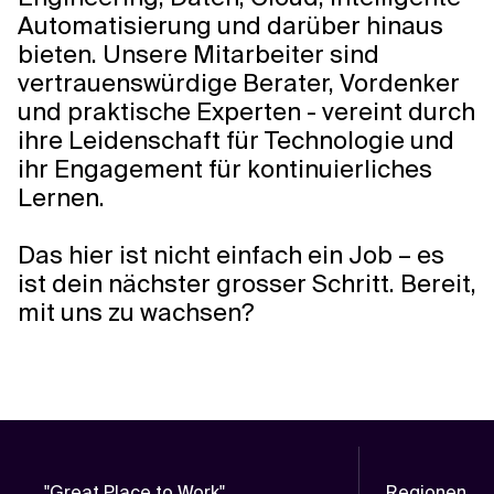
Automatisierung und darüber hinaus
bieten. Unsere Mitarbeiter sind
vertrauenswürdige Berater, Vordenker
und praktische Experten - vereint durch
ihre Leidenschaft für Technologie und
ihr Engagement für kontinuierliches
Lernen.
Das hier ist nicht einfach ein Job – es
Schliess
ist dein nächster grosser Schritt. Bereit,
dich
mit uns zu wachsen?
uns an!
"Great Place to Work"
Regionen