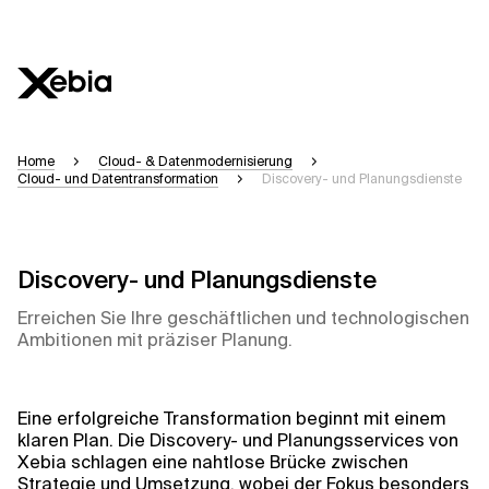
Ai
Übersicht
Home
Cloud- & Datenmodernisierung
Cloud- und Datentransformation
Discovery- und Planungsdienste
Diese KI-Suchassistenz befindet sich derzeit 
können einige Sekunden dauern. Wir streben n
Bitte überprüfen Sie wichtige Informationen, 
Discovery- und Planungsdienste
Erreichen Sie Ihre geschäftlichen und technologischen
Antwort
Ambitionen mit präziser Planung.
Eine erfolgreiche Transformation beginnt mit einem
Kontextdateien
klaren Plan. Die Discovery- und Planungsservices von
Xebia schlagen eine nahtlose Brücke zwischen
Strategie und Umsetzung, wobei der Fokus besonders