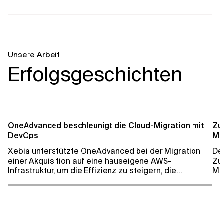
Unsere Arbeit
Erfolgsgeschichten
OneAdvanced beschleunigt die Cloud-Migration mit
Zu
DevOps
Mo
Xebia unterstützte OneAdvanced bei der Migration
D
einer Akquisition auf eine hauseigene AWS-
Z
Infrastruktur, um die Effizienz zu steigern, die
Mi
Markteinführung zu beschleunigen und das Team
U
weiterzubilden.
ei