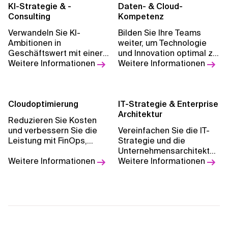
KI-Strategie & -
Daten- & Cloud-
Consulting
Kompetenz
Verwandeln Sie KI-
Bilden Sie Ihre Teams
Ambitionen in
weiter, um Technologie
Geschäftswert mit einer
und Innovation optimal zu
unternehmensweiten
Weitere Informationen
nutzen und die digitale
Weitere Informationen
Strategie, kultureller
Transformation im
Ausrichtung und einem
grossen Massstab
bewährten Ansatz. Leiten
voranzutreiben.
Sie Ihre
Cloudoptimierung
IT-Strategie & Enterprise
Transformationsreise mit
Architektur
Reduzieren Sie Kosten
pragmatischer Methodik
und verbessern Sie die
Vereinfachen Sie die IT-
und messbaren
Leistung mit FinOps,
Strategie und die
Ergebnissen.
GreenOps und
Unternehmensarchitektur,
massgeschneiderten
Weitere Informationen
indem Sie Plattformen
Weitere Informationen
Optimierungsstrategien.
zentralisieren und
standardisieren, um eine
bessere Skalierbarkeit
und Optimierung zu
erreichen.