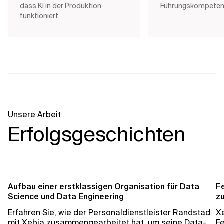
dass KI in der Produktion
Führungskompetenz
funktioniert.
Unsere Arbeit
Erfolgsgeschichten
Aufbau einer erstklassigen Organisation für Data
F
Science und Data Engineering
zu
Erfahren Sie, wie der Personaldienstleister Randstad
X
mit Xebia zusammengearbeitet hat, um seine Data-
Fe