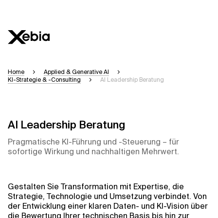
Ai
Übersicht
Home
Applied & Generative AI
KI-Strategie & -Consulting
AI Leadership Beratung
Diese KI-Suchassistenz befindet sich derzeit 
können einige Sekunden dauern. Wir streben n
Bitte überprüfen Sie wichtige Informationen, 
AI Leadership Beratung
Pragmatische KI-Führung und -Steuerung – für
Antwort
sofortige Wirkung und nachhaltigen Mehrwert.
Gestalten Sie Transformation mit Expertise, die
Kontextdateien
Strategie, Technologie und Umsetzung verbindet. Von
der Entwicklung einer klaren Daten- und KI-Vision über
die Bewertung Ihrer technischen Basis bis hin zur