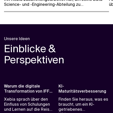
Science- und -Engineering-Abteilung zu
üb
professionalisieren, indem er Prozesse verbessert
Zu
und interne Fähigkeiten aufgebaut hat, um seinen
st
Ansatz für Daten und Analysen zu vereinheitlichen.
Unsere Ideen
Einblicke &
Perspektiven
Warum die digitale
KI-
Transformation von IFF
Maturitätsverbesserung
nach Erfolg riecht
Xebia sprach über den
Finden Sie heraus, was es
Einfluss von Schulungen
braucht, um ein KI-
und Lernen auf die Reise
getriebenes