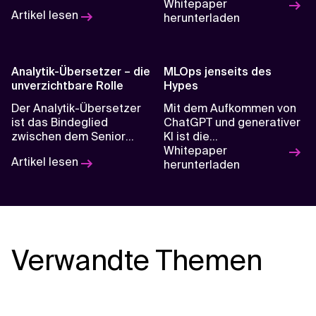
von IFF zu einem
Unternehmen zu werden.
Whitepaper
Artikel lesen
datengesteuerten,
herunterladen
globalen Unternehmen.
Analytik-Übersetzer – die
MLOps jenseits des
unverzichtbare Rolle
Hypes
Der Analytik-Übersetzer
Mit dem Aufkommen von
ist das Bindeglied
ChatGPT und generativer
zwischen dem Senior
KI ist die
Management, dem
wahrgenommene Wirkung
Whitepaper
Artikel lesen
Unternehmen und den
von KI auf ihrem
herunterladen
Datenexperten.
Höhepunkt angelangt. Die
Entwicklung von Lösungen
für maschinelles Lernen
(ML) ist jedoch nach wie
vor kostspielig, und viele
dieser Lösungen
Verwandte Themen
erreichen nie einen
Endnutzer.