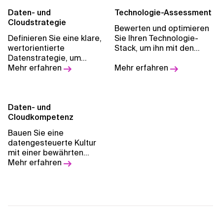
Daten- und
Technologie-Assessment
Cloudstrategie
Bewerten und optimieren
Definieren Sie eine klare,
Sie Ihren Technologie-
wertorientierte
Stack, um ihn mit den
Datenstrategie, um
Geschäftszielen in
Stakeholder
Mehr erfahren
Einklang zu bringen,
Mehr erfahren
anzusprechen, die
Risiken zu minimieren und
Einführung von KI zu
nachhaltiges digitales
ermöglichen und Ihre
Wachstum zu
digitale Transformation
Daten- und
ermöglichen.
zu beschleunigen.
Cloudkompetenz
Bauen Sie eine
datengesteuerte Kultur
mit einer bewährten
Strategie auf, um
Mehr erfahren
Geschäftswachstum und
Innovation zu fördern.