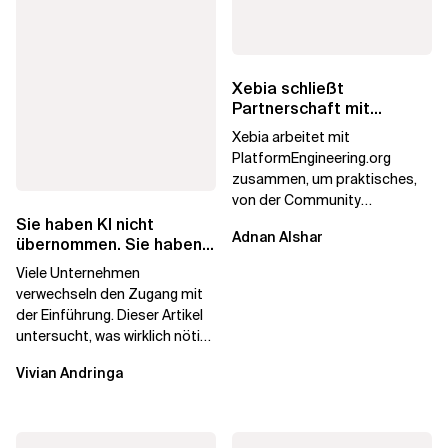
Xebia schließt
Partnerschaft mit
PlatformEngineering.org
Xebia arbeitet mit
PlatformEngineering.org
zusammen, um praktisches,
von der Community
betriebenes Plattform-
Sie haben KI nicht
Adnan Alshar
Engineering voranzutreiben,
übernommen. Sie haben
wobei der...
Lizenzen gekauft.
Viele Unternehmen
verwechseln den Zugang mit
der Einführung. Dieser Artikel
untersucht, was wirklich nötig
ist, um KI-Investitionen in
Vivian Andringa
Wirkung...