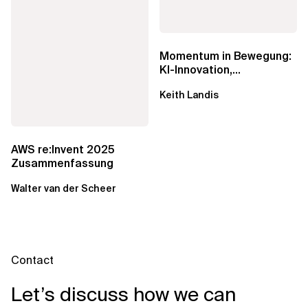
Momentum in Bewegung:
KI-Innovation,
Markteinfluss und die
Keith Landis
Macht der...
AWS re:Invent 2025
Zusammenfassung
Walter van der Scheer
Contact
Let’s discuss how we can