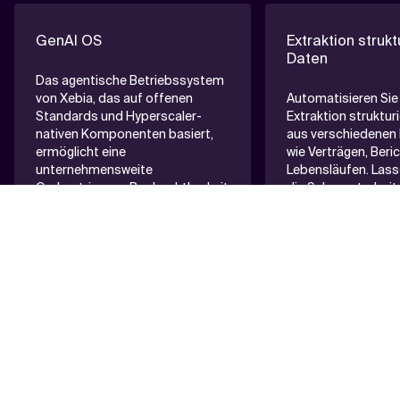
GenAI OS
Extraktion strukt
Daten
Das agentische Betriebssystem
von Xebia, das auf offenen
Automatisieren Sie
Standards und Hyperscaler-
Extraktion struktur
nativen Komponenten basiert,
aus verschiedene
ermöglicht eine
wie Verträgen, Beri
unternehmensweite
Lebensläufen. Lasse
Orchestrierung, Beobachtbarkeit
die Schwerstarbei
und Skalierbarkeit für Hunderte
während Fachexper
von Agenten.
Ergebnisse prüfen, 
die Kontrolle behal