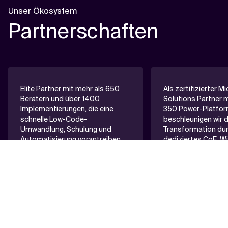
Unser Ökosystem
Partnerschaften
Elite Partner mit mehr als 650
Als zertifizierter M
Beratern und über 1400
Solutions Partner m
Implementierungen, die eine
350 Power-Platfor
schnelle Low-Code-
beschleunigen wir d
Umwandlung, Schulung und
Transformation dur
Automatisierung vorantreiben.
dediziertes CoE. W
Power Apps, Automa
Builder, um skalier
sichere Low-Code-
entwickeln.