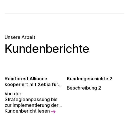
Unsere Arbeit
Kundenberichte
Rainforest Alliance
Kundengeschichte 2
kooperiert mit Xebia für
Beschreibung 2
eine nachhaltigere
Von der
Zukunft
Strategieanpassung bis
zur Implementierung der
Plattform - Xebia hilft der
Kundenbericht lesen
Rainforest Alliance bei
der Ausweitung ihrer
globalen Wirkung.