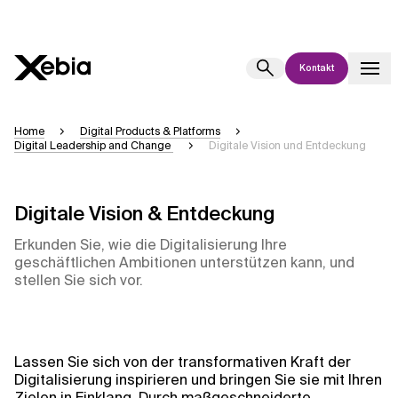
Kontakt
Ai
Übersicht
Home
Digital Products & Platforms
Digital Leadership and Change
Digitale Vision und Entdeckung
Diese KI-Suchassistenz befindet sich derzeit in einem Pilotprogramm
und wird noch weiterentwickelt. Die Antworten, die auf Deutsch
generiert werden, können einige Sekunden dauern. Wir streben nach
Genauigkeit, aber gelegentlich können Fehler auftreten.
Digitale Vision & Entdeckung
Bitte überprüfen Sie wichtige Informationen, bevor Sie
Erkunden Sie, wie die Digitalisierung Ihre
Entscheidungen treffen oder
kontaktieren Sie uns
direkt.
geschäftlichen Ambitionen unterstützen kann, und
stellen Sie sich vor.
Antwort
Lassen Sie sich von der transformativen Kraft der
Digitalisierung inspirieren und bringen Sie sie mit Ihren
Zielen in Einklang. Durch maßgeschneiderte