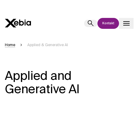
Kontakt
Ai
Übersicht
Home
Applied & Generative AI
Diese KI-Suchassistenz befindet sich derzeit in einem Pilotprogramm
und wird noch weiterentwickelt. Die Antworten, die auf Deutsch
generiert werden, können einige Sekunden dauern. Wir streben nach
Applied and
Genauigkeit, aber gelegentlich können Fehler auftreten.
Bitte überprüfen Sie wichtige Informationen, bevor Sie
Generative AI
Entscheidungen treffen oder
kontaktieren Sie uns
direkt.
Antwort