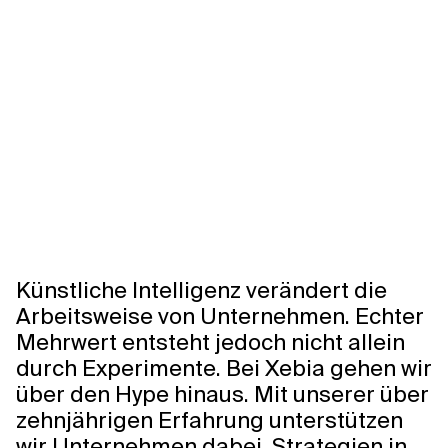
Künstliche
Intelligenz
als
Motor
für
nachhaltiges
Wachstum
0:00/0:00
Künstliche Intelligenz verändert die
Arbeitsweise von Unternehmen. Echter
Mehrwert entsteht jedoch nicht allein
durch Experimente. Bei Xebia gehen wir
über den Hype hinaus. Mit unserer über
zehnjährigen Erfahrung unterstützen
wir Unternehmen dabei, Strategien in