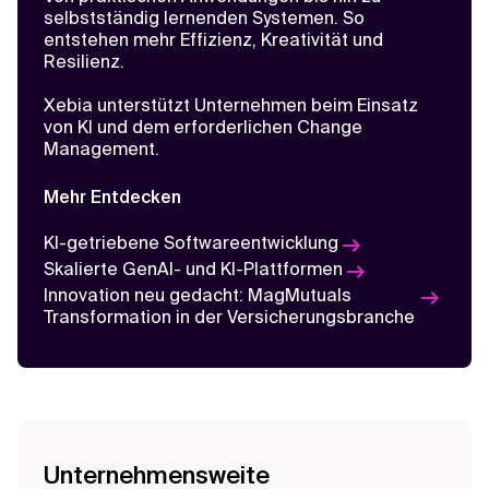
selbstständig lernenden Systemen. So
entstehen mehr Effizienz, Kreativität und
Resilienz.
Xebia unterstützt Unternehmen beim Einsatz
von KI und dem erforderlichen Change
Management.
Mehr Entdecken
KI-getriebene Softwareentwicklung
HR-Abläufe transformieren
Skalierte GenAI- und KI-Plattformen
KI-Unterstützung für ein effizienteres
Innovation neu gedacht: MagMutuals
HR-Management
Transformation in der Versicherungsbranche
Unternehmensweite