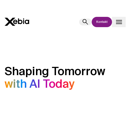
Kontakt
Ai
Übersicht
Diese KI-Suchassistenz befindet sich derzeit in einem Pilotprogramm
und wird noch weiterentwickelt. Die Antworten, die auf Deutsch
generiert werden, können einige Sekunden dauern. Wir streben nach
Shaping Tomorrow
Genauigkeit, aber gelegentlich können Fehler auftreten.
Bitte überprüfen Sie wichtige Informationen, bevor Sie
with AI Today
Entscheidungen treffen oder
kontaktieren Sie uns
direkt.
Antwort