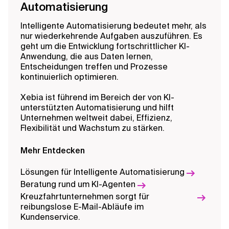
Automatisierung
Intelligente Automatisierung bedeutet mehr, als
nur wiederkehrende Aufgaben auszuführen. Es
geht um die Entwicklung fortschrittlicher KI-
Anwendung, die aus Daten lernen,
Entscheidungen treffen und Prozesse
kontinuierlich optimieren.
Xebia ist führend im Bereich der von KI-
unterstützten Automatisierung und hilft
Unternehmen weltweit dabei, Effizienz,
Flexibilität und Wachstum zu stärken.
Mehr Entdecken
Transformation deiner Branche
Lösungen für Intelligente Automatisierung
KI-gestütztes Case Management:
Beratung rund um KI-Agenten
Optimiere und vereinfache deine
Kreuzfahrtunternehmen sorgt für
Workflows durch intelligente
reibungslose E-Mail-Abläufe im
Automatisierung
Kundenservice.