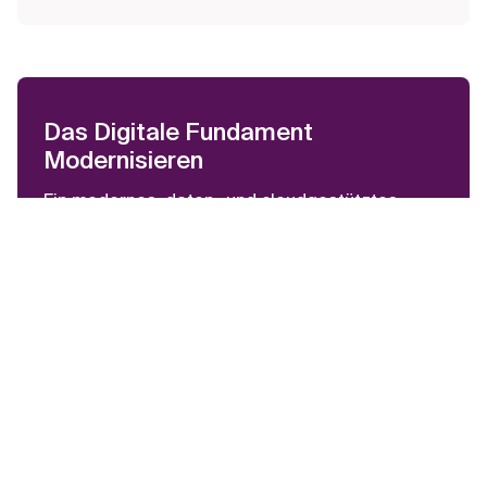
Das Digitale Fundament
Modernisieren
Ein modernes, daten- und cloudgestütztes
digitales Fundament ermöglicht intelligente,
sichere und skalierbare Abläufe. Eine klar
strukturierte Architektur steigert die Effizienz,
nutzt Daten optimal und schafft die Basis für
zentrale KI-Prozesse.
Xebia arbeitet mit führenden Unternehmen
zusammen, um deren Daten- und Cloud-
Infrastrukturen zu verwalten und zu
modernisieren. Das Ziel dabei ist, die jeweiligen
Systeme in Bezug auf Resilienz, Autonomie und
Skalierbarkeit zu optimieren.