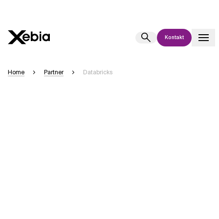
Kontakt
Ai
Übersicht
Home
Partner
Databricks
Diese KI-Suchassistenz befindet sich derzeit in einem Pilotprogramm
und wird noch weiterentwickelt. Die Antworten, die auf Deutsch
generiert werden, können einige Sekunden dauern. Wir streben nach
Genauigkeit, aber gelegentlich können Fehler auftreten.
Bitte überprüfen Sie wichtige Informationen, bevor Sie
Entscheidungen treffen oder
kontaktieren Sie uns
direkt.
Antwort