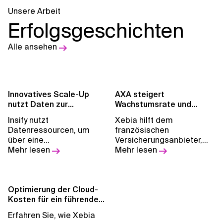
Unsere Arbeit
Erfolgsgeschichten
Alle ansehen
Innovatives Scale-Up
AXA steigert
nutzt Daten zur
Wachstumsrate und
Versicherung von
Mitarbeiterproduktivität
Insify nutzt
Xebia hilft dem
Kleinunternehmern
mit MLOps
Datenressourcen, um
französischen
über eine
Versicherungsanbieter,
massgeschneiderte
Mehr lesen
die Preisoptimierung zu
Mehr lesen
Cloud-Plattform digitale
beschleunigen, indem es
Versicherungen schneller
bewährte MLOps-
und wettbewerbsfähiger
Praktiken einrichtet und
anzubieten.
Optimierung der Cloud-
die Modellumschulung
Kosten für ein führendes
automatisiert.
globales
Erfahren Sie, wie Xebia
Kosmetikhandelsunterne