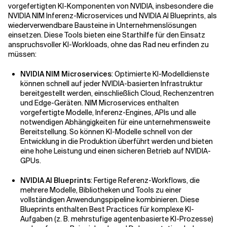
vorgefertigten KI-Komponenten von NVIDIA, insbesondere die
NVIDIA NIM Inferenz-Microservices und NVIDIA AI Blueprints, als
wiederverwendbare Bausteine in Unternehmenslösungen
einsetzen. Diese Tools bieten eine Starthilfe für den Einsatz
anspruchsvoller KI-Workloads, ohne das Rad neu erfinden zu
müssen:
NVIDIA NIM Microservices
: Optimierte KI-Modelldienste
können schnell auf jeder NVIDIA-basierten Infrastruktur
bereitgestellt werden, einschließlich Cloud, Rechenzentren
und Edge-Geräten. NIM Microservices enthalten
vorgefertigte Modelle, Inferenz-Engines, APIs und alle
notwendigen Abhängigkeiten für eine unternehmensweite
Bereitstellung. So können KI-Modelle schnell von der
Entwicklung in die Produktion überführt werden und bieten
eine hohe Leistung und einen sicheren Betrieb auf NVIDIA-
GPUs.
NVIDIA AI Blueprints
: Fertige Referenz-Workflows, die
mehrere Modelle, Bibliotheken und Tools zu einer
vollständigen Anwendungspipeline kombinieren. Diese
Blueprints enthalten Best Practices für komplexe KI-
Aufgaben (z. B. mehrstufige agentenbasierte KI-Prozesse)