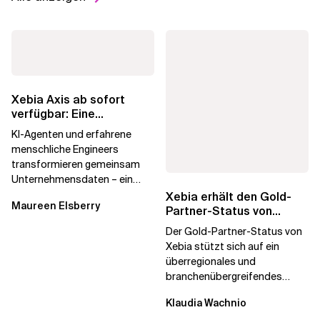
Xebia Axis ab sofort
verfügbar: Eine
agentische Data
KI-Agenten und erfahrene
Foundation, die...
menschliche Engineers
transformieren gemeinsam
Unternehmensdaten – ein
entscheidender Schritt auf
Xebia erhält den Gold-
Maureen Elsberry
dem Weg zum Agentic...
Partner-Status von
Databricks und
Der Gold-Partner-Status von
unterstreicht damit sein...
Xebia stützt sich auf ein
überregionales und
branchenübergreifendes
Wachstum, das durch
Klaudia Wachnio
Datenmigrations- und...