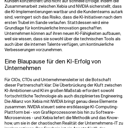
Kunden konzentriert und nicht auf schnelle Erfolge. Indem die
Zusammenarbeit zwischen Xebia und NVIDIA sicherstellt, dass
die KI-Implementierungen wartbar und die Kundenteams autark
sind, verringert sich das Risiko, dass die KI-Initiativen nach dem
ersten Trubel im Sande verlaufen. Stattdessen wird eine
Grundlage für kontinuierliche Innovation geschaffen.
Unternehmen können auf ihren neuen KI-Fähigkeiten aufbauen,
weil sie wissen, dass sie sowohl über die technischen Tools als
auch über die internen Talente verfügen, um kontinuierliche
Verbesserungen vorzunehmen.
Eine Blaupause für den KI-Erfolg von
Unternehmen
Für CIOs, CTOs und Unternehmensleiter ist die Botschaft
dieser Partnerschaft klar: Die Überbrückung der Kluft zwischen
KI-Ambitionen und KI im großen Maßstab erfordert sowohl
fortschrittliche Technologie als auch diszipliniertes Engineering.
Die Allianz von Xebia mit NVIDIA bringt genau diese Elemente
zusammen. NVIDIA steuert seine erstklassige KI-Computing-
Plattform bei - von Grafikprozessoren bis hin zu Software-
Microservices - und Xebia liefert die Methodik und das Know-
how, um sie in der chaotischen Realität der Unternehmens-IT zu