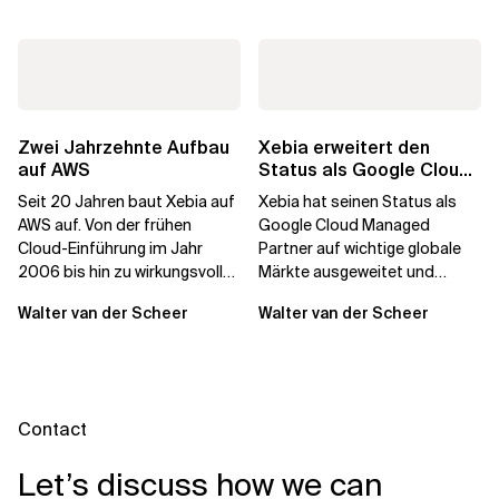
Zwei Jahrzehnte Aufbau
Xebia erweitert den
auf AWS
Status als Google Cloud
Managed Partner in den
Seit 20 Jahren baut Xebia auf
Xebia hat seinen Status als
wichtigsten...
AWS auf. Von der frühen
Google Cloud Managed
Cloud-Einführung im Jahr
Partner auf wichtige globale
2006 bis hin zu wirkungsvollen
Märkte ausgeweitet und
KI-Lösungen, die auf
stärkt damit seine Fähigkeit,
Walter van der Scheer
Walter van der Scheer
technischer Strenge...
KI-Transformationen...
Contact
Let’s discuss how we can