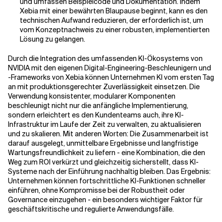
und umfassen Beispielcode und Dokumentation. Indem
Xebia mit einer bewährten Blaupause beginnt, kann es den
technischen Aufwand reduzieren, der erforderlich ist, um
vom Konzeptnachweis zu einer robusten, implementierten
Lösung zu gelangen.
Durch die Integration des umfassenden KI-Ökosystems von
NVIDIA mit den eigenen Digital-Engineering-Beschleunigern und
-Frameworks von Xebia können Unternehmen KI vom ersten Tag
an mit produktionsgerechter Zuverlässigkeit einsetzen. Die
Verwendung konsistenter, modularer Komponenten
beschleunigt nicht nur die anfängliche Implementierung,
sondern erleichtert es den Kundenteams auch, ihre KI-
Infrastruktur im Laufe der Zeit zu verwalten, zu aktualisieren
und zu skalieren. Mit anderen Worten: Die Zusammenarbeit ist
darauf ausgelegt, unmittelbare Ergebnisse und langfristige
Wartungsfreundlichkeit zu liefern - eine Kombination, die den
Weg zum ROI verkürzt und gleichzeitig sicherstellt, dass KI-
Systeme nach der Einführung nachhaltig bleiben. Das Ergebnis:
Unternehmen können fortschrittliche KI-Funktionen schneller
einführen, ohne Kompromisse bei der Robustheit oder
Governance einzugehen - ein besonders wichtiger Faktor für
geschäftskritische und regulierte Anwendungsfälle.