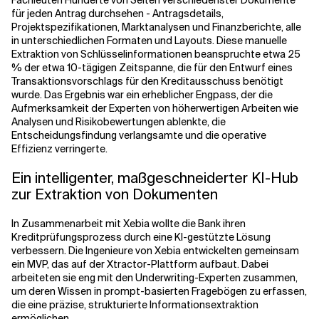
Fachleuten Hunderte von Seiten verschiedenster Dokumente
für jeden Antrag durchsehen - Antragsdetails,
Projektspezifikationen, Marktanalysen und Finanzberichte, alle
in unterschiedlichen Formaten und Layouts. Diese manuelle
Extraktion von Schlüsselinformationen beanspruchte etwa 25
% der etwa 10-tägigen Zeitspanne, die für den Entwurf eines
Transaktionsvorschlags für den Kreditausschuss benötigt
wurde. Das Ergebnis war ein erheblicher Engpass, der die
Aufmerksamkeit der Experten von höherwertigen Arbeiten wie
Analysen und Risikobewertungen ablenkte, die
Entscheidungsfindung verlangsamte und die operative
Effizienz verringerte.
Ein intelligenter, maßgeschneiderter KI-Hub
zur Extraktion von Dokumenten
In Zusammenarbeit mit Xebia wollte die Bank ihren
Kreditprüfungsprozess durch eine KI-gestützte Lösung
verbessern. Die Ingenieure von Xebia entwickelten gemeinsam
ein MVP, das auf der Xtractor-Plattform aufbaut. Dabei
arbeiteten sie eng mit den Underwriting-Experten zusammen,
um deren Wissen in prompt-basierten Fragebögen zu erfassen,
die eine präzise, strukturierte Informationsextraktion
ermöglichen.