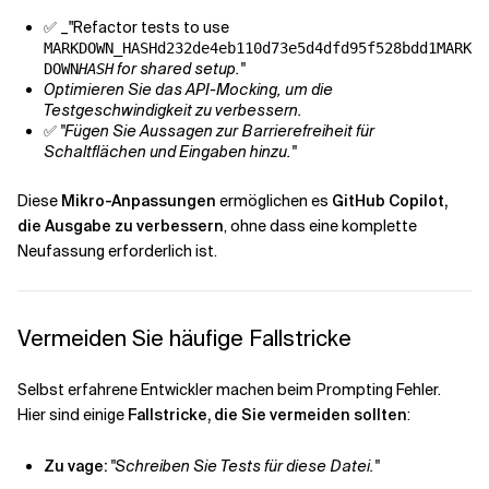
✅ _"Refactor tests to use
MARKDOWN_HASHd232de4eb110d73e5d4dfd95f528bdd1MARK
for shared setup."
DOWN
HASH
Optimieren Sie das API-Mocking, um die
Testgeschwindigkeit zu verbessern.
✅
"Fügen Sie Aussagen zur Barrierefreiheit für
Schaltflächen und Eingaben hinzu."
Diese
Mikro-Anpassungen
ermöglichen es
GitHub Copilot,
die Ausgabe zu verbessern
, ohne dass eine komplette
Neufassung erforderlich ist.
Vermeiden Sie häufige Fallstricke
Selbst erfahrene Entwickler machen beim Prompting Fehler.
Hier sind einige
Fallstricke, die Sie vermeiden sollten
:
Zu vage:
"Schreiben Sie Tests für diese Datei."