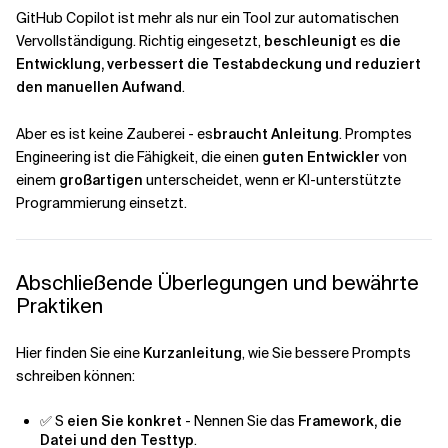
GitHub Copilot ist mehr als nur ein Tool zur automatischen
Vervollständigung. Richtig eingesetzt,
beschleunigt
es
die
Entwicklung, verbessert die Testabdeckung und reduziert
den manuellen Aufwand
.
Aber es ist keine Zauberei - es
braucht Anleitung
. Promptes
Engineering ist die Fähigkeit, die einen
guten Entwickler
von
einem
großartigen
unterscheidet, wenn er KI-unterstützte
Programmierung einsetzt.
Abschließende Überlegungen und bewährte
Praktiken
Hier finden Sie eine
Kurzanleitung
, wie Sie bessere Prompts
schreiben können:
✅ S
eien Sie konkret
- Nennen Sie das
Framework, die
Datei und den Testtyp
.