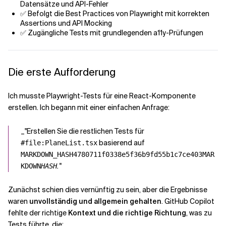
Datensätze und API-Fehler
✅ Befolgt die Best Practices von Playwright mit korrekten
Assertions und API Mocking
✅ Zugängliche Tests mit grundlegenden a11y-Prüfungen
Die erste Aufforderung
Ich musste Playwright-Tests für eine React-Komponente
erstellen. Ich begann mit einer einfachen Anfrage:
_"Erstellen Sie die restlichen Tests für
basierend auf
#file:PlaneList.tsx
MARKDOWN_HASH4780711f0338e5f36b9fd55b1c7ce403MAR
."
KDOWN
HASH
Zunächst schien dies vernünftig zu sein, aber die Ergebnisse
waren
unvollständig und allgemein gehalten
. GitHub Copilot
fehlte der richtige
Kontext und die richtige Richtung
, was zu
Tests führte, die: