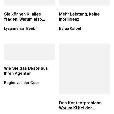
Mehr Leistung, keine
Sie können KI alles
Intelligenz
fragen. Warum also
lohnen sich Schulungen
Baraa Katbeh
Lysanne van Beek
noch?
Wie Sie das Beste aus
Ihren Agenten
herausholen: Multi-
Rogier van der Geer
Agenten-Systeme
Das Kontextproblem:
Warum KI bei der
Datenmodellierung