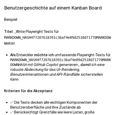
Benutzergeschichte auf einem Kanban Board
Beispiel
Titel:
_Write Playwright Tests für
MARKDOWN_HASH4f7207618391c36af4e89d2518d71770MARKDOW
N
HASH
Als
Entwickler
möchte ich
umfassende Playwright-Tests für
MARKDOWN_HASH4f7207618391c36af4e89d2518d71770MARK
mit GitHub Copilot generieren
, damit
ich eine
DOWN
HASH
robuste Abdeckung für das UI-Rendering,
Benutzerinteraktionen und API-Randfälle sicherstellen
kann.
Kriterien für die Akzeptanz:
✅ Die Tests decken alle wichtigen Komponenten der
Benutzeroberfläche und ihre Zustände ab
✅ Berücksichtigt Grenzfälle wie leere Listen, große