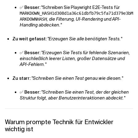
✅
Besser:
"Schreiben Sie Playwright E2E-Tests für
MARKDOWN_HASH1d308d1a36c61dbfb79c5fa71d379e3bM
, die Filterung, UI-Rendering und API-
ARKDOWN
HASH
Handling abdecken."
Zu weit gefasst:
"Erzeugen Sie alle benötigten Tests."
✅
Besser:
"Erzeugen Sie Tests für fehlende Szenarien,
einschließlich leerer Listen, großer Datensätze und
API-Fehlern."
Zu starr:
"Schreiben Sie einen Test genau wie diesen."
✅
Besser:
"Schreiben Sie einen Test, der der gleichen
Struktur folgt, aber Benutzerinteraktionen abdeckt."
Warum prompte Technik für Entwickler
wichtig ist