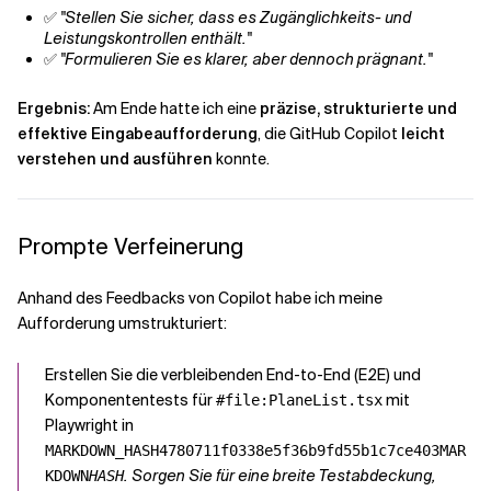
✅
"Stellen Sie sicher, dass es Zugänglichkeits- und
Leistungskontrollen enthält."
✅
"Formulieren Sie es klarer, aber dennoch prägnant."
Ergebnis:
Am Ende hatte ich eine
präzise, strukturierte und
effektive Eingabeaufforderung
, die GitHub Copilot
leicht
verstehen und ausführen
konnte.
Prompte Verfeinerung
Anhand des Feedbacks von Copilot habe ich meine
Aufforderung umstrukturiert:
Erstellen Sie die verbleibenden End-to-End (E2E) und
Komponententests für
mit
#file:PlaneList.tsx
Playwright in
MARKDOWN_HASH4780711f0338e5f36b9fd55b1c7ce403MAR
. Sorgen Sie für eine breite Testabdeckung,
KDOWN
HASH