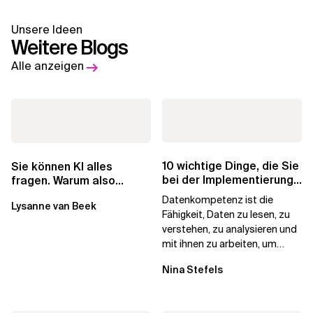
Unsere Ideen
Weitere Blogs
Alle anzeigen
10 wichtige Dinge, die Sie
Sie können KI alles
bei der Implementierung
fragen. Warum also
von Data & AI Literacy...
lohnen sich Schulungen
Datenkompetenz ist die
Lysanne van Beek
noch?
Fähigkeit, Daten zu lesen, zu
verstehen, zu analysieren und
mit ihnen zu arbeiten, um
fundierte Entscheidungen zu
Nina Stefels
treffen....