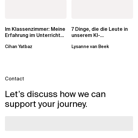
Im Klassenzimmer: Meine
7 Dinge, die die Leute in
Erfahrung im Unterrichten
unserem KI-
fortgeschrittener...
Einführungskurs immer
Cihan Yatbaz
Lysanne van Beek
wieder überraschen
Contact
Let’s discuss how we can
support your journey.