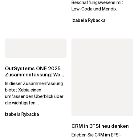
Beschaffungswesens mit
Low-Code und Mendix.
Izabela Rybacka
OutSystems ONE 2025
Zusammenfassung: Wo
Die Agentenbasierte
In dieser Zusammenfassung
Zukunft Real Wurde
bietet Xebia einen
umfassenden Überblick über
die wichtigsten
Ankündigungen und
Izabela Rybacka
Erkenntnisse von der
OutSystems ONE 2025...
CRM in BFSI neu denken
Erleben Sie CRM im BFSI-