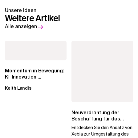
Unsere Ideen
Weitere Artikel
Alle anzeigen
Momentum in Bewegung:
KI-Innovation,
Markteinfluss und die
Keith Landis
Macht der...
Neuverdrahtung der
Beschaffung für das
digitale Unternehmen
Entdecken Sie den Ansatz von
Xebia zur Umgestaltung des