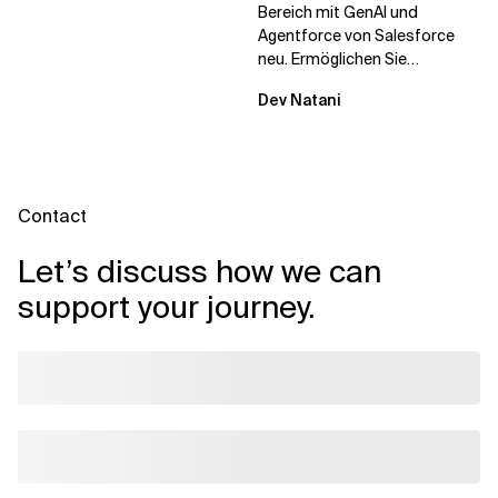
Bereich mit GenAI und
Agentforce von Salesforce
neu. Ermöglichen Sie
schnellere Entscheidungen,
Dev Natani
stärkeres Kundenvertrauen
und...
Contact
Let’s discuss how we can
support your journey.