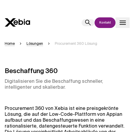
Kontakt
Ai
Übersicht
Home
Lösungen
Procurement 360 Lösung
Diese KI-Suchassistenz befindet sich derzeit in einem Pilotprogramm
und wird noch weiterentwickelt. Die Antworten, die auf Deutsch
generiert werden, können einige Sekunden dauern. Wir streben nach
Genauigkeit, aber gelegentlich können Fehler auftreten.
Beschaffung 360
Bitte überprüfen Sie wichtige Informationen, bevor Sie
Digitalisieren Sie die Beschaffung schneller,
Entscheidungen treffen oder
kontaktieren Sie uns
direkt.
intelligenter und skalierbar.
Antwort
Procurement 360 von Xebia ist eine preisgekrönte
Lösung, die auf der Low-Code-Plattform von Appian
aufbaut und das Beschaffungswesen in eine
rationalisierte, datengesteuerte Funktion verwandelt.
Die Lösung vereinheitlicht Arbeitsabläufe von der