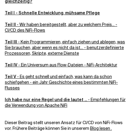
gleichzeitig?
Teil I - Schnelle Entwicklung, mühsame Pflege
Verwandte Themen
Teil II
- Wir haben bereitgestellt, aber zu welchem Preis... -
CI/CD des NiFi-Flows
Teil III
- Kein Programmieren, einfach ziehen und ablegen, was
Sie brauchen, aber wenn es nicht da ist... - benutzerdefinierte
Prozessoren, Skripte, externe Dienste
Teil IV
- Ein Universum aus Flow-Dateien - NiFi-Architektur
Teil V
- Es geht schnell und einfach, was kann da schon
schiefgehen - ein Jahr Geschichte eines bestimmten NiFi-
Flusses
Ich habe nur eine Regel und die lautet ...
- Empfehlungen für
die Verwendung von Apache NiFi
Dieser Beitrag stellt unseren Ansatz für CI/CD von NiFi-Flows
vor. Frühere Beiträge können Sie in unserem
Blog lesen .