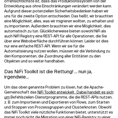
offensichtlichste ist, dass das Produktionssystem von der
Entwicklung aus ohne Einschränkungen verändert werden kann.
Aufgrund dieser potenziellen Sicherheitsbedenken haben wir
uns für die zweite Option entschieden. Das heißt, wir brauchten
eine Möglichkeit, alles, was wir migrieren wollten, zu erhalten und
zu importieren. Außerdem brauchten wir eine Möglichkeit, dies
automatisch zu tun. Glücklicherweise bieten sowohl NiFi als
auch NiFI Registry eine REST-API für alle Operationen, die Sie
über eine Weboberfläche durchführen können. Leider ist dies
nur eine einfache REST-API. Wenn wir sie für die
Automatisierung nutzen wollen, müssen wir die Verbindung zu
den Komponenten, die Zuordnung aller Entitäten zu den
Objekten und so weiter handhaben.
Das NiFi Toolkit ist die Rettung! ... nun ja,
irgendwie...
Um das oben genannte Problem zu lösen, hat die Apache-
Gemeinschaft das
NiFi Toolkit entwickelt . Dabei handelt es sich
um
Befehlszeilen-Dienstprogramme, die die REST-APIs nutzen,
z. B. zum Importieren und Exportieren von Flows, zum Starten
und Stoppen von Prozessgruppen und Clusterknoten. Obwohl
das NiFi Toolkit viele nützliche Funktionen bietet, unterstützt es
immer noch nicht die Migration von einer NiFi-Registry zu einer