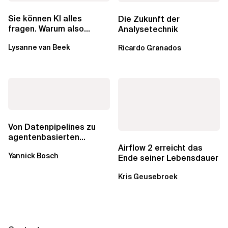
Sie können KI alles
Die Zukunft der
fragen. Warum also
Analysetechnik
lohnen sich Schulungen
Lysanne van Beek
Ricardo Granados
noch?
Von Datenpipelines zu
agentenbasierten
Workflows: Ein Wandel im
Airflow 2 erreicht das
Yannick Bosch
Analytics...
Ende seiner Lebensdauer
Kris Geusebroek