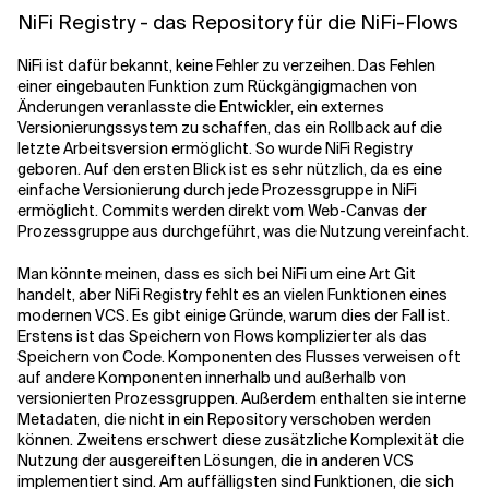
NiFi Registry - das Repository für die NiFi-Flows
NiFi ist dafür bekannt, keine Fehler zu verzeihen. Das Fehlen
einer eingebauten Funktion zum Rückgängigmachen von
Änderungen veranlasste die Entwickler, ein externes
Versionierungssystem zu schaffen, das ein Rollback auf die
letzte Arbeitsversion ermöglicht. So wurde NiFi Registry
geboren. Auf den ersten Blick ist es sehr nützlich, da es eine
einfache Versionierung durch jede Prozessgruppe in NiFi
ermöglicht. Commits werden direkt vom Web-Canvas der
Prozessgruppe aus durchgeführt, was die Nutzung vereinfacht.
Man könnte meinen, dass es sich bei NiFi um eine Art Git
handelt, aber NiFi Registry fehlt es an vielen Funktionen eines
modernen VCS. Es gibt einige Gründe, warum dies der Fall ist.
Erstens ist das Speichern von Flows komplizierter als das
Speichern von Code. Komponenten des Flusses verweisen oft
auf andere Komponenten innerhalb und außerhalb von
versionierten Prozessgruppen. Außerdem enthalten sie interne
Metadaten, die nicht in ein Repository verschoben werden
können. Zweitens erschwert diese zusätzliche Komplexität die
Nutzung der ausgereiften Lösungen, die in anderen VCS
implementiert sind. Am auffälligsten sind Funktionen, die sich