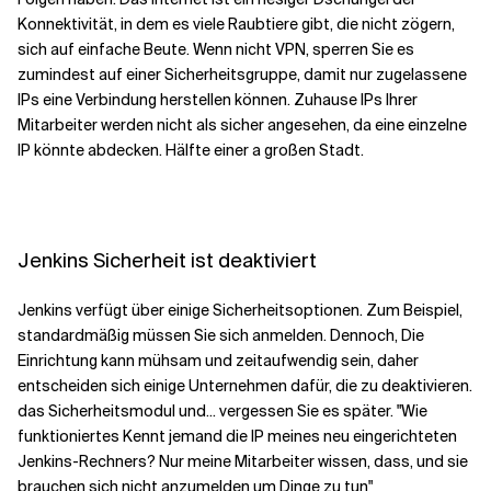
Konnektivität, in dem es viele Raubtiere gibt, die nicht zögern,
sich auf einfache
Beute.
Wenn nicht VPN,
sperren Sie es
zumindest
auf
einer Sicherheitsgruppe
,
damit nur zugelassene
IPs eine Verbindung herstellen können.
Zuhause I
P
s Ihrer
Mitarbeiter werden nicht als sicher angesehen
,
da eine einzelne
IP
könnte
abdecken.
Hälfte einer
a
großen Stadt.
Jenkins Sicherheit ist deaktiviert
Jenkins verfügt über einige Sicherheitsoptionen. Zum Beispiel,
standardmäßig müssen Sie sich anmelden
. Dennoch
,
Die
Einrichtung kann mühsam und zeitaufwendig sein, daher
entscheiden sich einige Unternehmen dafür, die
zu deaktivieren.
das
Sicherheitsmodul
und
...
vergessen Sie es später.
"Wie
funktioniert
es
Kennt jemand die IP meines neu eingerichteten
Jenkins-Rechners? Nur meine Mitarbeiter
wissen, dass
,
und sie
brauchen sich nicht anzumelden
um Dinge zu tun"