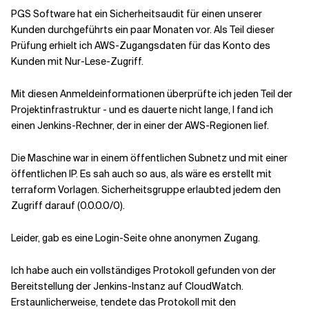
PGS Software hat ein Sicherheitsaudit für einen unserer
Kunden durchgeführt
s
ein paar
Monaten
vor. Als Teil
dieser
Prüfung erhielt ich
AWS-Zugangsdaten für das Konto des
Kunden mit
Nur-Lese-Zugriff.
Mit diesen Anmeldeinformationen überprüfte ich jeden Teil der
Projektinfrastruktur - und es dauerte nicht lange,
I
fand ich
einen Jenkins-Rechner, der in einer der AWS-Regionen lief.
Die Maschine war
in einem öffentlichen Subnetz und mit einer
öffentlichen IP. Es sah auch so aus, als wäre es
erstellt
mit
terraform Vorlagen.
Sicherheitsgruppe erlaubt
ed
jedem den
Zugriff darauf (0.0.0.0/0).
Leider,
gab es eine
Login-Seite
ohne anonymen Zugang.
Ich habe auch ein vollständiges Protokoll gefunden
von
der
Bereitstellung
der Jenkins-Instanz auf CloudWatch.
Erstaunlicherweise
, t
endete das Protokoll mit den