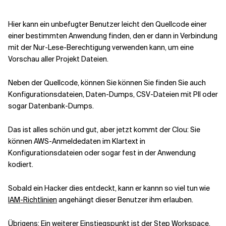
Hier kann ein
unbefugter Benutzer leicht den Quellcode einer
einer bestimmten Anwendung finden, den er dann in Verbindung
mit der Nur-Lese-Berechtigung verwenden kann, um eine
Vorschau aller
Projekt
Dateien.
Neben
der
Quellcode
, können Sie
können Sie
finden Sie auch
Konfigurationsdateien, Daten-Dumps, CSV-Dateien mit PII oder
sogar
Datenbank-Dumps.
Das ist alles schön und gut, aber jetzt kommt der Clou: Sie
können AWS-Anmeldedaten im Klartext
in
Konfigurationsdateien oder sogar fest in der Anwendung
kodiert
.
Sobald ein Hacker dies entdeckt, kann er
kann
n
so viel tun wie
IAM-Richtlinien
angehängt
dieser Benutzer
ihm erlauben
.
Übrigens: Ein weiterer Einstiegspunkt ist der Step Workspace.