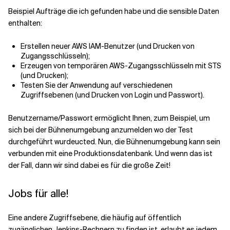
Beispiel
Aufträge
die ich gefunden habe und die sensible Daten
enthalten:
Erstellen neuer AWS IAM-Benutzer (und Drucken von
Zugangsschlüsseln)
;
Erzeugen von temporären AWS-Zugangsschlüsseln mit STS
(und Drucken)
;
Testen Sie
der
Anwendung auf verschiedenen
Zugriffsebenen (und Drucken von Login und Passwort)
.
Benutzername/Passwort ermöglicht Ihnen
,
zum Beispiel
,
um
sich bei der Bühnenumgebung anzumelden
wo der Test
durchgeführt wurde
u
cted
.
Nun, die
Bühnenumgebung
kann
sein
verbunden mit
eine Produktionsdatenbank
.
Und wenn
das ist
der Fall, dann
wir sind dabei
es
für die große Zeit!
Jobs für alle!
Eine andere Zugriffsebene, die häufig auf öffentlich
zugänglichen Jenkins-Rechnern zu finden ist, erlaubt es jedem