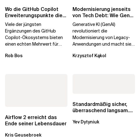
Wo die GitHub Copilot
Modernisierung jenseits
Erweiterungspunkte die
von Tech Debt: Wie GenAI
Governance brechen
die
Viele der jüngsten
Generative KI (GenAI)
Unternehmenstransformatio
Ergänzungen des GitHub
revolutioniert die
Copilot-Ökosystems bieten
Modernisierung von Legacy-
einen echten Mehrwert für
Anwendungen und macht sie
einzelne Entwickler, erweitern
schneller und kostengünstiger.
Rob Bos
Krzysztof Kąkol
aber auch die...
Durch die Automatisierung...
Standardmäßig sicher,
überraschend langsam.
Was AWS vergessen hat,
Airflow 2 erreicht das
Yev Dytyniuk
über die RDS...
Ende seiner Lebensdauer
Kris Geusebroek