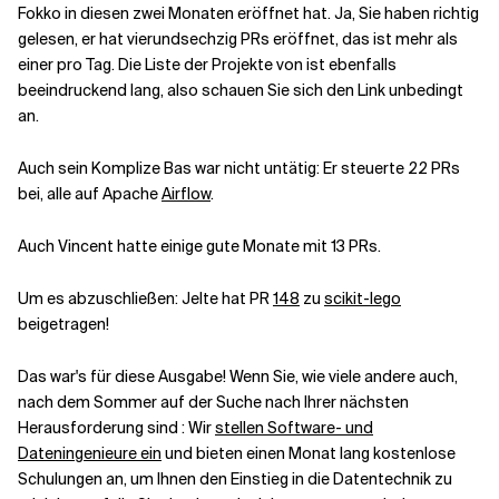
Fokko in diesen zwei Monaten eröffnet hat. Ja, Sie haben richtig
gelesen, er hat vierundsechzig PRs eröffnet, das ist mehr als
Verwandte Themen
einer pro Tag. Die Liste der Projekte von ist ebenfalls
beeindruckend lang, also schauen Sie sich den Link unbedingt
an.
Auch sein Komplize Bas war nicht untätig: Er steuerte 22 PRs
bei, alle auf Apache
Airflow
.
Auch Vincent hatte einige gute Monate mit 13 PRs.
Um es abzuschließen: Jelte hat PR
148
zu
scikit-lego
beigetragen!
Das war's für diese Ausgabe! Wenn Sie, wie viele andere auch,
nach dem Sommer auf der Suche nach Ihrer nächsten
Herausforderung sind : Wir
stellen Software- und
Dateningenieure ein
und bieten einen Monat lang kostenlose
Schulungen an, um Ihnen den Einstieg in die Datentechnik zu