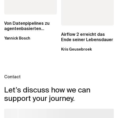
Von Datenpipelines zu
agentenbasierten
Workflows: Ein Wandel im
Airflow 2 erreicht das
Yannick Bosch
Analytics...
Ende seiner Lebensdauer
Kris Geusebroek
Contact
Let’s discuss how we can
support your journey.