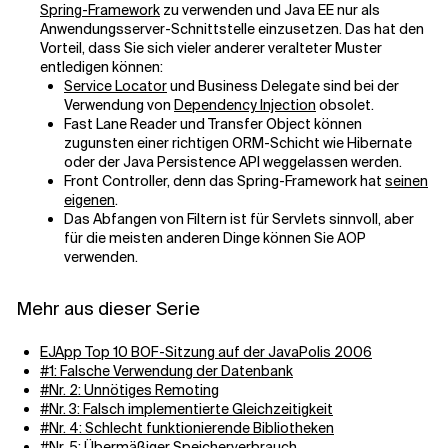
Spring-Framework
zu verwenden und Java EE nur als
Anwendungsserver-Schnittstelle einzusetzen. Das hat den
Vorteil, dass Sie sich vieler anderer veralteter Muster
entledigen können:
Service Locator
und Business Delegate sind bei der
Verwendung von
Dependency Injection
obsolet.
Fast Lane Reader und Transfer Object können
zugunsten einer richtigen ORM-Schicht wie Hibernate
oder der Java Persistence API weggelassen werden.
Front Controller, denn das Spring-Framework hat
seinen
eigenen
.
Das Abfangen von Filtern ist für Servlets sinnvoll, aber
für die meisten anderen Dinge können Sie AOP
verwenden.
Mehr aus dieser Serie
EJApp Top 10 BOF-Sitzung auf der JavaPolis 2006
#1: Falsche Verwendung der Datenbank
#Nr. 2: Unnötiges Remoting
#Nr. 3: Falsch implementierte Gleichzeitigkeit
#Nr. 4: Schlecht funktionierende Bibliotheken
#Nr. 5: Übermäßiger Speicherverbrauch