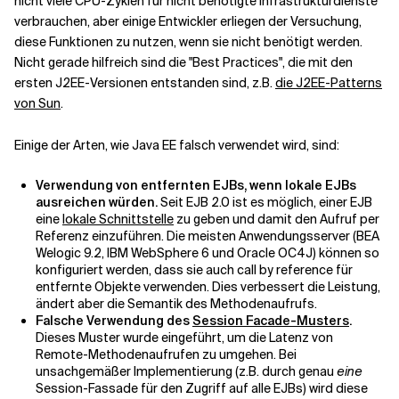
nicht viele CPU-Zyklen für nicht benötigte Infrastrukturdienste
verbrauchen, aber einige Entwickler erliegen der Versuchung,
diese Funktionen zu nutzen, wenn sie nicht benötigt werden.
Verwandte Themen
Nicht gerade hilfreich sind die "Best Practices", die mit den
ersten J2EE-Versionen entstanden sind, z.B.
die J2EE-Patterns
von Sun
.
Einige der Arten, wie Java EE falsch verwendet wird, sind:
Verwendung von entfernten EJBs, wenn lokale EJBs
ausreichen würden.
Seit EJB 2.0 ist es möglich, einer EJB
eine
lokale Schnittstelle
zu geben und damit den Aufruf per
Referenz einzuführen. Die meisten Anwendungsserver (BEA
Welogic 9.2, IBM WebSphere 6 und Oracle OC4J) können so
konfiguriert werden, dass sie auch call by reference für
entfernte Objekte verwenden. Dies verbessert die Leistung,
ändert aber die Semantik des Methodenaufrufs.
Falsche Verwendung des
Session Facade-Musters
.
Dieses Muster wurde eingeführt, um die Latenz von
Remote-Methodenaufrufen zu umgehen. Bei
unsachgemäßer Implementierung (z.B. durch genau
eine
Session-Fassade für den Zugriff auf alle EJBs) wird diese