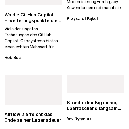
Modernisierung von Legacy-
Anwendungen und macht sie
schneller und kostengünstiger.
Wo die GitHub Copilot
Krzysztof Kąkol
Durch die Automatisierung...
Erweiterungspunkte die
Governance brechen
Viele der jüngsten
Ergänzungen des GitHub
Copilot-Ökosystems bieten
einen echten Mehrwert für
einzelne Entwickler, erweitern
Rob Bos
aber auch die...
Standardmäßig sicher,
überraschend langsam.
Was AWS vergessen hat,
Airflow 2 erreicht das
Yev Dytyniuk
über die RDS...
Ende seiner Lebensdauer