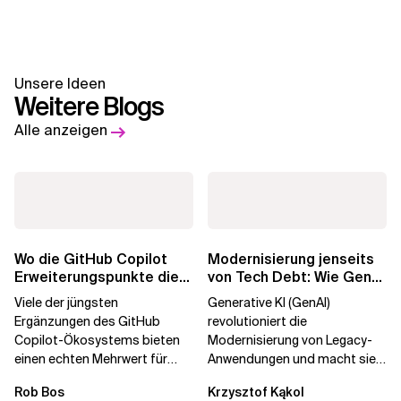
Unsere Ideen
Weitere Blogs
Alle anzeigen
Wo die GitHub Copilot
Modernisierung jenseits
Erweiterungspunkte die
von Tech Debt: Wie GenAI
Governance brechen
die
Viele der jüngsten
Generative KI (GenAI)
Unternehmenstransformatio
Ergänzungen des GitHub
revolutioniert die
Copilot-Ökosystems bieten
Modernisierung von Legacy-
einen echten Mehrwert für
Anwendungen und macht sie
einzelne Entwickler, erweitern
schneller und kostengünstiger.
Rob Bos
Krzysztof Kąkol
aber auch die...
Durch die Automatisierung...