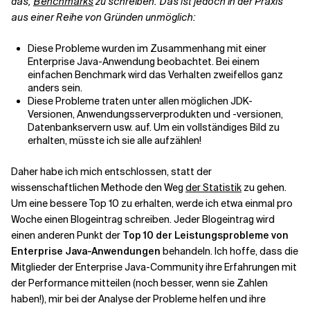
das,
Benchmarks
zu schreiben. Das ist jedoch in der Praxis
aus einer Reihe von Gründen unmöglich:
Verwandte Themen
Diese Probleme wurden im Zusammenhang mit einer
Enterprise Java-Anwendung beobachtet. Bei einem
einfachen Benchmark wird das Verhalten zweifellos ganz
anders sein.
Diese Probleme traten unter allen möglichen JDK-
Versionen, Anwendungsserverprodukten und -versionen,
Datenbankservern usw. auf. Um ein vollständiges Bild zu
erhalten, müsste ich sie alle aufzählen!
Daher habe ich mich entschlossen, statt der
wissenschaftlichen Methode den Weg
der Statistik
zu gehen.
Um eine bessere Top 10 zu erhalten, werde ich etwa einmal pro
Woche einen Blogeintrag schreiben. Jeder Blogeintrag wird
einen anderen Punkt der
Top 10 der Leistungsprobleme von
Enterprise Java-Anwendungen
behandeln. Ich hoffe, dass die
Mitglieder der Enterprise Java-Community ihre Erfahrungen mit
der Performance mitteilen (noch besser, wenn sie Zahlen
haben!), mir bei der Analyse der Probleme helfen und ihre