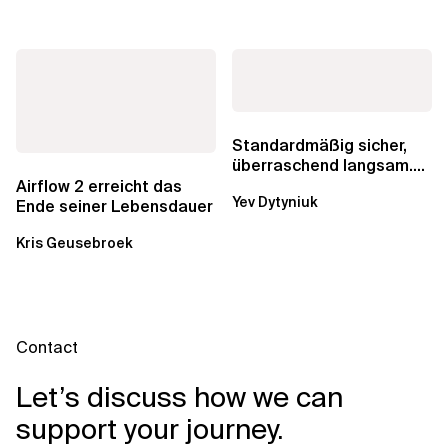
Standardmäßig sicher,
überraschend langsam.
Was AWS vergessen hat,
Airflow 2 erreicht das
Yev Dytyniuk
über die RDS...
Ende seiner Lebensdauer
Kris Geusebroek
Contact
Let’s discuss how we can
support your journey.