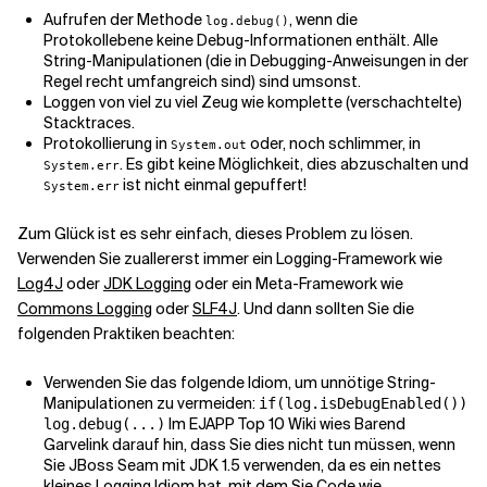
Aufrufen der Methode
, wenn die
log.debug()
Protokollebene keine Debug-Informationen enthält. Alle
String-Manipulationen (die in Debugging-Anweisungen in der
Regel recht umfangreich sind) sind umsonst.
Loggen von viel zu viel Zeug wie komplette (verschachtelte)
Stacktraces.
Protokollierung in
oder, noch schlimmer, in
System.out
. Es gibt keine Möglichkeit, dies abzuschalten und
System.err
ist nicht einmal gepuffert!
System.err
Zum Glück ist es sehr einfach, dieses Problem zu lösen.
Verwenden Sie zuallererst immer ein Logging-Framework wie
Log4J
oder
JDK Logging
oder ein Meta-Framework wie
Commons Logging
oder
SLF4J
. Und dann sollten Sie die
folgenden Praktiken beachten:
Verwenden Sie das folgende Idiom, um unnötige String-
Manipulationen zu vermeiden:
if(log.isDebugEnabled())
Im EJAPP Top 10 Wiki wies Barend
log.debug(...)
Garvelink darauf hin, dass Sie dies nicht tun müssen, wenn
Sie JBoss Seam mit JDK 1.5 verwenden, da es ein nettes
kleines Logging Idiom hat, mit dem Sie Code wie