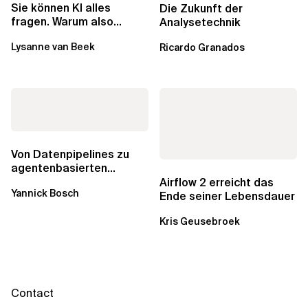
Sie können KI alles
Die Zukunft der
fragen. Warum also
Analysetechnik
lohnen sich Schulungen
Lysanne van Beek
Ricardo Granados
noch?
Von Datenpipelines zu
agentenbasierten
Workflows: Ein Wandel im
Airflow 2 erreicht das
Yannick Bosch
Analytics...
Ende seiner Lebensdauer
Kris Geusebroek
Contact