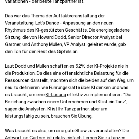
Variationen - der beste Tanzpartner ist.
Das war das Thema der Auftaktveranstaltung der
Verwandte Themen
Veranstaltung: Let's Dance - Anpassung an den neuen
Rhythmus des KI-gestützten Geschäfts. Die energiegeladene
Sitzung, die von Howard Dodd, Senior Director Analyst bei
Gartner, und Anthony Mullen, VP Analyst, geleitet wurde, gab
den Ton für den Rest des Gipfels an.
Laut Dodd und Mullen schaffen es 52% der KI-Projekte nie in
die Produktion. Da dies eine offensichtliche Belastung für die
Ressourcen darstellt, machten sich die beiden auf den Weg, um
neu zu definieren, wie Führungskräfte über KI denken und was
es braucht, um eine
KI-Lösung
effektiv zu implementieren. "Die
Beziehung zwischen einem Unternehmen und KI ist ein Tanz",
sagen die Analysten. KI ist Ihr Tanzpartner, aber um
leistungsfähig zu sein, brauchen Sie Übung.
Was braucht es also, um eine gute Show zu veranstalten? Die
Antwort, so Gartner, ist relativ einfach: Lernen Sie zu tanzen,