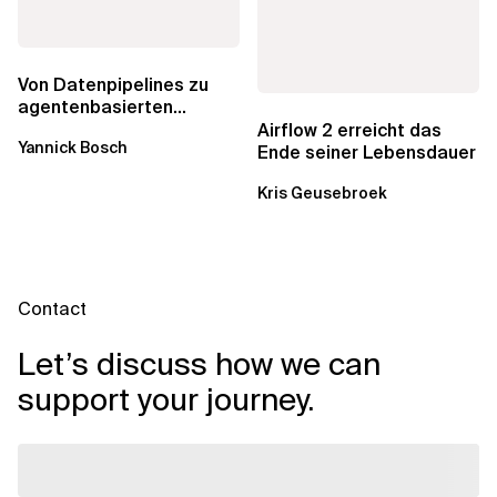
Von Datenpipelines zu
agentenbasierten
Workflows: Ein Wandel im
Airflow 2 erreicht das
Yannick Bosch
Analytics...
Ende seiner Lebensdauer
Kris Geusebroek
Contact
Let’s discuss how we can
support your journey.