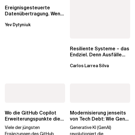
Ereignisgesteuerte
Datenübertragung. Wenn
eine einfache
Yev Dytyniuk
Kombination aus SQS
und...
Resiliente Systeme – das
Endziel. Denn Ausfälle
sind unvermeidlich
Carlos Larrea Silva
Wo die GitHub Copilot
Modernisierung jenseits
Erweiterungspunkte die
von Tech Debt: Wie GenAI
Governance brechen
die
Viele der jüngsten
Generative KI (GenAI)
Unternehmenstransformatio
Ergänzungen des GitHub
revolutioniert die