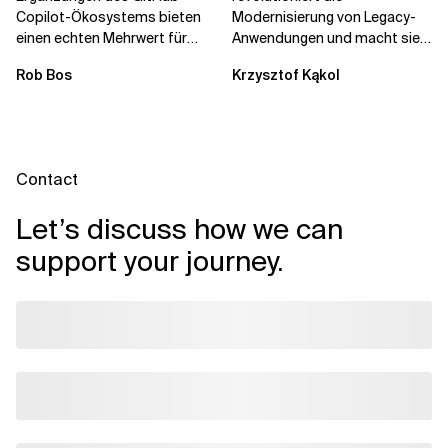
Copilot-Ökosystems bieten
Modernisierung von Legacy-
einen echten Mehrwert für
Anwendungen und macht sie
einzelne Entwickler, erweitern
schneller und kostengünstiger.
Rob Bos
Krzysztof Kąkol
aber auch die...
Durch die Automatisierung...
Contact
Let’s discuss how we can
support your journey.