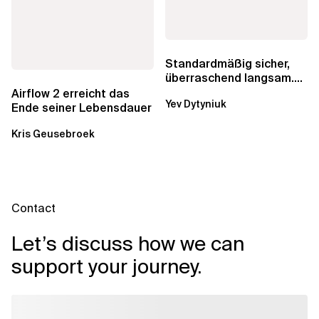
Standardmäßig sicher,
überraschend langsam.
Was AWS vergessen hat,
Airflow 2 erreicht das
Yev Dytyniuk
über die RDS...
Ende seiner Lebensdauer
Kris Geusebroek
Contact
Let’s discuss how we can
support your journey.