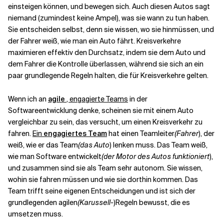
einsteigen können, und bewegen sich. Auch diesen Autos sagt
niemand (zumindest keine Ampel), was sie wann zu tun haben.
Sie entscheiden selbst, denn sie wissen, wo sie hinmüssen, und
der Fahrer weiß, wie man ein Auto fährt. Kreisverkehre
maximieren effektiv den Durchsatz, indem sie dem Auto und
dem Fahrer die Kontrolle überlassen, während sie sich an ein
paar grundlegende Regeln halten, die für Kreisverkehre gelten.
Wenn ich an
agile
, engagierte Teams
in der
Softwareentwicklung denke, scheinen sie mit einem Auto
vergleichbar zu sein, das versucht, um einen Kreisverkehr zu
fahren.
Ein
engagiertes Team
hat einen Teamleiter
(Fahrer
), der
weiß, wie er das Team
(das Auto
) lenken muss. Das Team weiß,
wie man Software entwickelt
(der Motor des Autos funktioniert
),
und zusammen sind sie als Team sehr autonom. Sie wissen,
wohin sie fahren müssen und wie sie dorthin kommen. Das
Team trifft seine eigenen Entscheidungen und ist sich der
grundlegenden agilen
(Karussell-
)Regeln bewusst, die es
umsetzen muss.