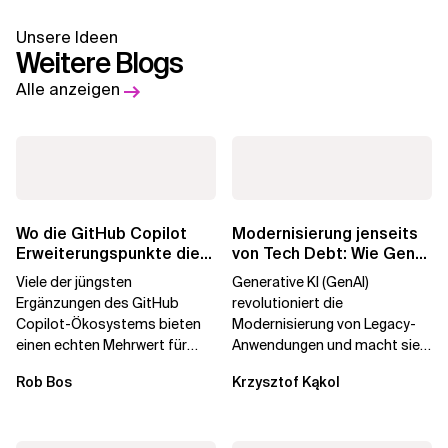
Unsere Ideen
Weitere Blogs
Alle anzeigen
Wo die GitHub Copilot
Modernisierung jenseits
Erweiterungspunkte die
von Tech Debt: Wie GenAI
Governance brechen
die
Viele der jüngsten
Generative KI (GenAI)
Unternehmenstransformatio
Ergänzungen des GitHub
revolutioniert die
Copilot-Ökosystems bieten
Modernisierung von Legacy-
einen echten Mehrwert für
Anwendungen und macht sie
einzelne Entwickler, erweitern
schneller und kostengünstiger.
Rob Bos
Krzysztof Kąkol
aber auch die...
Durch die Automatisierung...