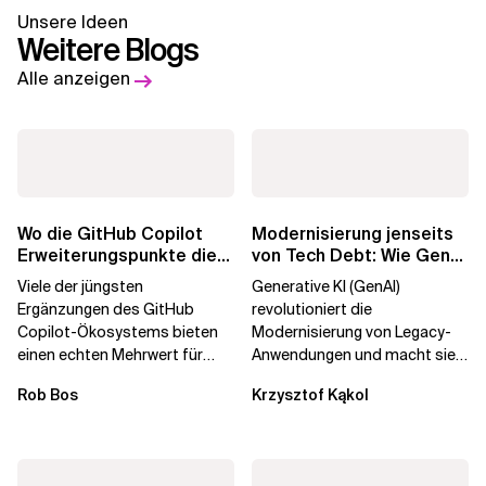
Unsere Ideen
Weitere Blogs
Alle anzeigen
Wo die GitHub Copilot
Modernisierung jenseits
Erweiterungspunkte die
von Tech Debt: Wie GenAI
Governance brechen
die
Viele der jüngsten
Generative KI (GenAI)
Unternehmenstransformatio
Ergänzungen des GitHub
revolutioniert die
Copilot-Ökosystems bieten
Modernisierung von Legacy-
einen echten Mehrwert für
Anwendungen und macht sie
einzelne Entwickler, erweitern
schneller und kostengünstiger.
Rob Bos
Krzysztof Kąkol
aber auch die...
Durch die Automatisierung...