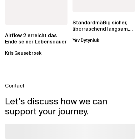
Standardmäßig sicher,
überraschend langsam.
Was AWS vergessen hat,
Airflow 2 erreicht das
Yev Dytyniuk
über die RDS...
Ende seiner Lebensdauer
Kris Geusebroek
Contact
Let’s discuss how we can
support your journey.