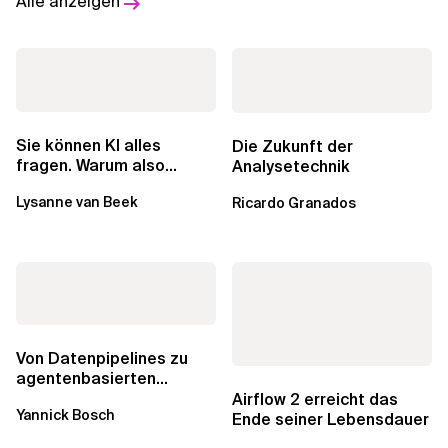
Alle anzeigen
Sie können KI alles
Die Zukunft der
fragen. Warum also
Analysetechnik
lohnen sich Schulungen
Lysanne van Beek
Ricardo Granados
noch?
Von Datenpipelines zu
agentenbasierten
Workflows: Ein Wandel im
Airflow 2 erreicht das
Yannick Bosch
Analytics...
Ende seiner Lebensdauer