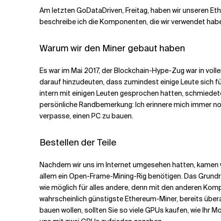
Am letzten GoDataDriven, Freitag, haben wir unseren Eth
beschreibe ich die Komponenten, die wir verwendet habe
Verwandte Themen
Warum wir den Miner gebaut haben
Es war im Mai 2017, der Blockchain-Hype-Zug war in vol
darauf hinzudeuten, dass zumindest einige Leute sich f
intern mit einigen Leuten gesprochen hatten, schmiede
persönliche Randbemerkung: Ich erinnere mich immer noc
verpasse, einen PC zu bauen.
Bestellen der Teile
Nachdem wir uns im Internet umgesehen hatten, kamen wir
allem ein Open-Frame-Mining-Rig benötigen. Das Grundre
wie möglich für alles andere, denn mit den anderen Kom
wahrscheinlich günstigste Ethereum-Miner, bereits über
bauen wollen, sollten Sie so viele GPUs kaufen, wie Ihr M