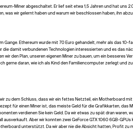
ereum-Miner abgeschaltet. Er lief seit etwa 1,5 Jahren und hat uns 2
n, was wir gelernt haben und warum wir beschlossen haben, ihn abzu
lem Gange. Ethereum wurde mit 70 Euro gehandelt, mehr als das 10-f
ür die damit verbundenen Technologien interessierten und es das nä
ten wir den Plan, unseren eigenen Miner zu bauen, um ein besseres
h gerne daran, wie ich als Kind den Familiencomputer zerlegt und 
 zu dem Schluss, dass wir ein fettes Netzteil, ein Motherboard mit v
zept für einen Miner ist, das meiste Geld für die Grafikkarten, das
ponenten verdienen Sie kein Geld. Da wir etwas zu spät dran waren, 
all ausverkauft. Aber wir konnten zwei GeForce GTX 1060 6GB-GPUs ka
otherboard unterstützt. Da wir aber nie die Absicht hatten, Profit zu