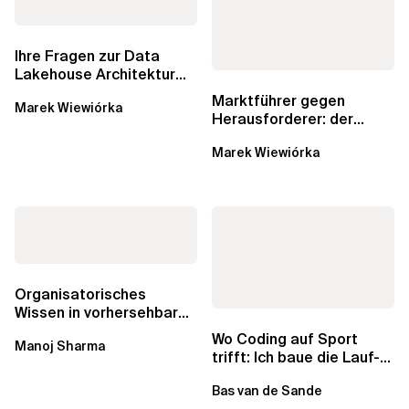
Ihre Fragen zur Data
Lakehouse Architektur
werden beantwortet:...
Marktführer gegen
Marek Wiewiórka
Herausforderer: der
andauernde Kampf um
Marek Wiewiórka
Datenkataloge in Data...
Organisatorisches
Wissen in vorhersehbare
Lieferungen, genaue
Wo Coding auf Sport
Manoj Sharma
Schätzungen und...
trifft: Ich baue die Lauf-
App meiner Träume
Bas van de Sande