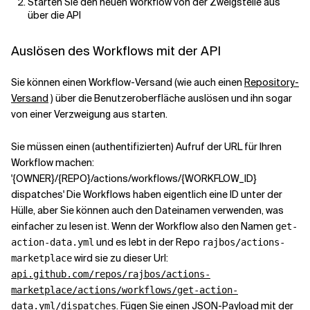
Starten Sie den neuen Workflow von der Zweigstelle aus
über die API
Auslösen des Workflows mit der API
Sie können einen Workflow-Versand (wie auch einen
Repository-
Versand
) über die Benutzeroberfläche auslösen und ihn sogar
von einer Verzweigung aus starten.
Sie müssen einen (authentifizierten) Aufruf der URL für Ihren
Workflow machen:
'{OWNER}/{REPO}/actions/workflows/{WORKFLOW_ID}
dispatches' Die Workflows haben eigentlich eine ID unter der
Hülle, aber Sie können auch den Dateinamen verwenden, was
einfacher zu lesen ist. Wenn der Workflow also den Namen
get-
und es lebt in der Repo
action-data.yml
rajbos/actions-
wird sie zu dieser Url:
marketplace
api.github.com/repos/rajbos/actions-
marketplace/actions/workflows/get-action-
. Fügen Sie einen JSON-Payload mit der
data.yml/dispatches