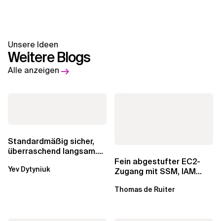
Unsere Ideen
Weitere Blogs
Alle anzeigen
Standardmäßig sicher,
überraschend langsam.
Was AWS vergessen hat,
Fein abgestufter EC2-
Yev Dytyniuk
über die RDS...
Zugang mit SSM, IAM
Identity Center und Tags
Thomas de Ruiter