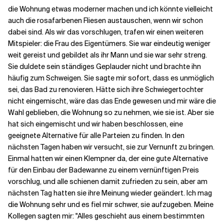
die Wohnung etwas moderner machen und ich könnte vielleicht
auch die rosafarbenen Fliesen austauschen, wenn wir schon
dabei sind. Als wir das vorschlugen, trafen wir einen weiteren
Mitspieler: die Frau des Eigentümers. Sie war eindeutig weniger
weit gereist und gebildet als ihr Mann und sie war sehr streng.
Sie duldete sein ständiges Geplauder nicht und brachte ihn
häufig zum Schweigen. Sie sagte mir sofort, dass es unmöglich
sei, das Bad zu renovieren. Hätte sich ihre Schwiegertochter
nicht eingemischt, wäre das das Ende gewesen und mir wäre die
Wahl geblieben, die Wohnung so zu nehmen, wie sie ist. Aber sie
hat sich eingemischt und wir haben beschlossen, eine
geeignete Alternative für alle Parteien zu finden. In den
nächsten Tagen haben wir versucht, sie zur Vernunft zu bringen.
Einmal hatten wir einen Klempner da, der eine gute Alternative
für den Einbau der Badewanne zu einem vernünftigen Preis
vorschlug, und alle schienen damit zufrieden zu sein, aber am
nächsten Tag hatten sie ihre Meinung wieder geändert. Ich mag
die Wohnung sehr und es fiel mir schwer, sie aufzugeben. Meine
Kollegen sagten mir: "Alles geschieht aus einem bestimmten