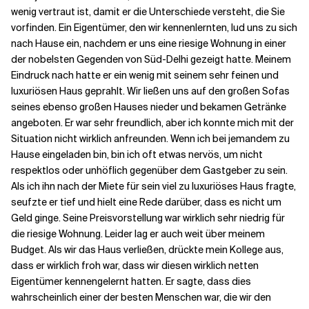
wenig vertraut ist, damit er die Unterschiede versteht, die Sie
vorfinden. Ein Eigentümer, den wir kennenlernten, lud uns zu sich
nach Hause ein, nachdem er uns eine riesige Wohnung in einer
der nobelsten Gegenden von Süd-Delhi gezeigt hatte. Meinem
Eindruck nach hatte er ein wenig mit seinem sehr feinen und
luxuriösen Haus geprahlt. Wir ließen uns auf den großen Sofas
seines ebenso großen Hauses nieder und bekamen Getränke
angeboten. Er war sehr freundlich, aber ich konnte mich mit der
Situation nicht wirklich anfreunden. Wenn ich bei jemandem zu
Hause eingeladen bin, bin ich oft etwas nervös, um nicht
respektlos oder unhöflich gegenüber dem Gastgeber zu sein.
Als ich ihn nach der Miete für sein viel zu luxuriöses Haus fragte,
seufzte er tief und hielt eine Rede darüber, dass es nicht um
Geld ginge. Seine Preisvorstellung war wirklich sehr niedrig für
die riesige Wohnung. Leider lag er auch weit über meinem
Budget. Als wir das Haus verließen, drückte mein Kollege aus,
dass er wirklich froh war, dass wir diesen wirklich netten
Eigentümer kennengelernt hatten. Er sagte, dass dies
wahrscheinlich einer der besten Menschen war, die wir den