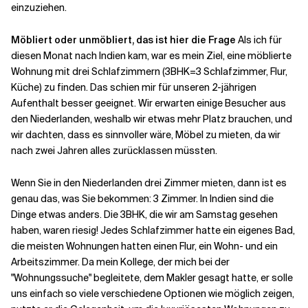
einzuziehen.
Verwandte Themen
Möbliert oder unmöbliert, das ist hier die Frage
Als ich für
diesen Monat nach Indien kam, war es mein Ziel, eine möblierte
Wohnung mit drei Schlafzimmern (3BHK=3 Schlafzimmer, Flur,
Küche) zu finden. Das schien mir für unseren 2-jährigen
Aufenthalt besser geeignet. Wir erwarten einige Besucher aus
den Niederlanden, weshalb wir etwas mehr Platz brauchen, und
wir dachten, dass es sinnvoller wäre, Möbel zu mieten, da wir
nach zwei Jahren alles zurücklassen müssten.
Wenn Sie in den Niederlanden drei Zimmer mieten, dann ist es
genau das, was Sie bekommen: 3 Zimmer. In Indien sind die
Dinge etwas anders. Die 3BHK, die wir am Samstag gesehen
haben, waren riesig! Jedes Schlafzimmer hatte ein eigenes Bad,
die meisten Wohnungen hatten einen Flur, ein Wohn- und ein
Arbeitszimmer. Da mein Kollege, der mich bei der
"Wohnungssuche" begleitete, dem Makler gesagt hatte, er solle
uns einfach so viele verschiedene Optionen wie möglich zeigen,