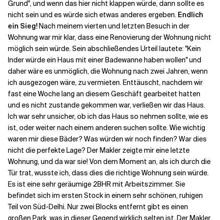
Grund", und wenn das hier nicht klappen würde, dann sollte es
nicht sein und es würde sich etwas anderes ergeben.
Endlich
ein Sieg!
Nach meinem vierten und letzten Besuch in der
Wohnung war mir klar, dass eine Renovierung der Wohnung nicht
möglich sein würde. Sein abschließendes Urteil lautete: "Kein
Inder würde ein Haus mit einer Badewanne haben wollen" und
daher wäre es unmöglich, die Wohnung nach zwei Jahren, wenn
ich ausgezogen wäre, zu vermieten. Enttäuscht, nachdem wir
fast eine Woche lang an diesem Geschäft gearbeitet hatten
und es nicht zustande gekommen war, verließen wir das Haus.
Ich war sehr unsicher, ob ich das Haus so nehmen sollte, wie es
ist, oder weiter nach einem anderen suchen sollte. Wie wichtig
waren mir diese Bäder? Was würden wir noch finden? War dies
nicht die perfekte Lage? Der Makler zeigte mir eine letzte
Wohnung, und da war sie! Von dem Moment an, als ich durch die
Tür trat, wusste ich, dass dies die richtige Wohnung sein würde.
Es ist eine sehr geräumige 2BHR mit Arbeitszimmer. Sie
befindet sich im ersten Stock in einem sehr schönen, ruhigen
Teil von Süd-Delhi. Nur zwei Blocks entfernt gibt es einen
großen Park, was in dieser Gegend wirklich selten ist. Der Makler