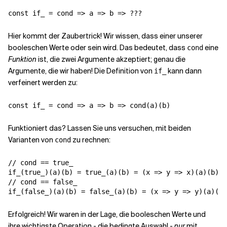
Hier kommt der Zaubertrick! Wir wissen, dass
einer unserer
booleschen Werte
oder
sein wird. Das bedeutet, dass
eine
cond
Funktion
ist, die zwei Argumente akzeptiert; genau die
Argumente, die wir haben! Die Definition von
kann dann
if_
verfeinert werden zu:
Funktioniert das? Lassen Sie uns versuchen, mit beiden
Varianten von
zu rechnen:
cond
// cond == true_

if_(true_)(a)(b) = true_(a)(b) = (x => y => x)(a)(b) =
// cond == false_

Erfolgreich! Wir waren in der Lage, die booleschen Werte und
ihre wichtigste Operation - die bedingte Auswahl -
nur
mit