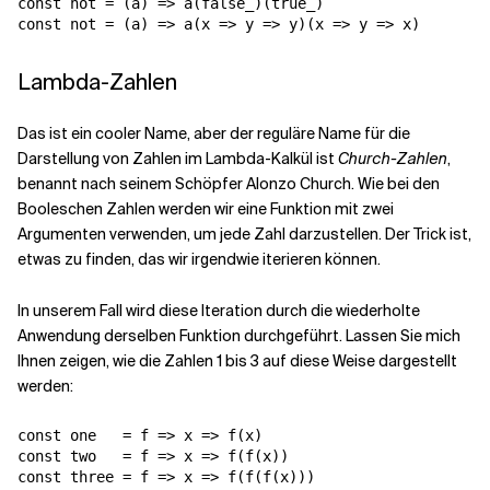
const not = (a) => a(false_)(true_)

Lambda-Zahlen
Das ist ein cooler Name, aber der reguläre Name für die
Darstellung von Zahlen im Lambda-Kalkül ist
Church-Zahlen
,
benannt nach seinem Schöpfer Alonzo Church. Wie bei den
Booleschen Zahlen werden wir eine Funktion mit zwei
Argumenten verwenden, um jede Zahl darzustellen. Der Trick ist,
etwas zu finden, das wir irgendwie iterieren können.
In unserem Fall wird diese Iteration durch die wiederholte
Anwendung derselben Funktion durchgeführt. Lassen Sie mich
Ihnen zeigen, wie die Zahlen 1 bis 3 auf diese Weise dargestellt
werden:
const one   = f => x => f(x)

const two   = f => x => f(f(x))
