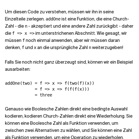
Um diesen Code zu verstehen, müssen wir ihn in seine
Einzelteile zerlegen.
ist eine Funktion, die eine Church-
addOne
Zahl - die
- akzeptiert und eine andere Zahl zurückgibt - daher
n
die
im unterstrichenen Abschnitt. Wie gesagt, wir
f => x =>
müssen
noch einmal anwenden, aber wir müssen daran
f
denken,
und
an die ursprüngliche Zahl
weiterzugeben!
f
x
n
Falls Sie noch nicht ganz überzeugt sind, können wir ein Beispiel
ausarbeiten:
addOne(two) = f => x => f(two(f)(x))

            = f => x => f(f(f(x)))

Genauso wie Boolesche Zahlen direkt eine bedingte Auswahl
kodieren, kodieren Church-Zahlen direkt eine Wiederholung. Sie
können eine Boolesche Zahl als Funktion verwenden, um
zwischen zwei Alternativen zu wählen, und Sie können eine Zahl
als Funktion verwenden, um eine Operation zu wiederholen.