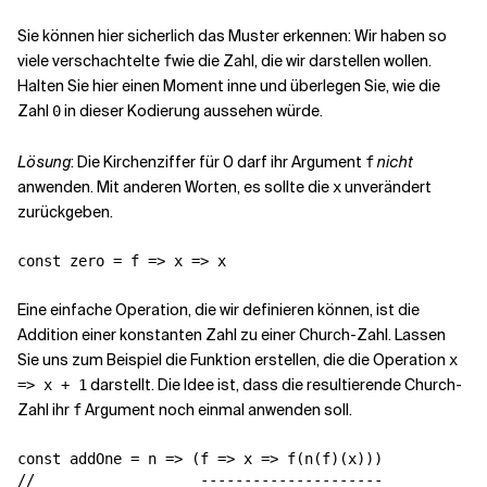
Sie können hier sicherlich das Muster erkennen: Wir haben so
viele verschachtelte
wie die Zahl, die wir darstellen wollen.
f
Halten Sie hier einen Moment inne und überlegen Sie, wie die
Zahl
in dieser Kodierung aussehen würde.
0
Lösung
: Die Kirchenziffer für 0 darf ihr Argument
nicht
f
anwenden. Mit anderen Worten, es sollte die
unverändert
x
zurückgeben.
Eine einfache Operation, die wir definieren können, ist die
Addition einer konstanten Zahl zu einer Church-Zahl. Lassen
Sie uns zum Beispiel die Funktion erstellen, die die Operation
x
darstellt. Die Idee ist, dass die resultierende Church-
=> x + 1
Zahl ihr
Argument noch einmal anwenden soll.
f
const addOne = n => (f => x => f(n(f)(x)))
