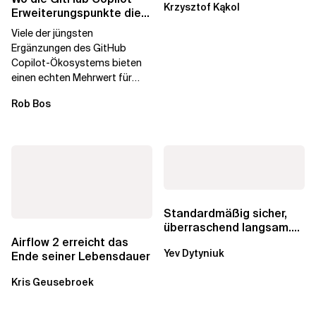
Krzysztof Kąkol
Durch die Automatisierung...
Erweiterungspunkte die
Governance brechen
Viele der jüngsten
Ergänzungen des GitHub
Copilot-Ökosystems bieten
einen echten Mehrwert für
einzelne Entwickler, erweitern
Rob Bos
aber auch die...
Standardmäßig sicher,
überraschend langsam.
Was AWS vergessen hat,
Airflow 2 erreicht das
Yev Dytyniuk
über die RDS...
Ende seiner Lebensdauer
Kris Geusebroek