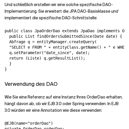
Und schließlich erstellen wir eine solche spezifische DAO-
Implementierung. Sie erweitert die JPA DAO-Basisklasse
und
implementiert die spezifische DAO-Schnittstelle:
public class JpaOrderDao extends JpaDao implements Ord
  public List findOrdersSubmittedSince(Date date) {

  Abfrage q = entityManager.createQuery(

  "SELECT e FROM " + entityClass.getName() + " e WHERE
  q.setParameter("date_since", date);

  return (Liste) q.getResultList();

  }

}
Verwendung des DAO
Wie Sie eine Referenz auf eine Instanz Ihres OrderDao erhalten,
hängt davon ab, ob wir EJB 3.0 oder Spring verwenden. In EJB
3.0 würden wir eine Annotation wie diese verwenden:
@EJB(name="orderDao")
