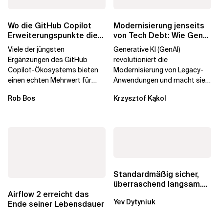
Wo die GitHub Copilot
Modernisierung jenseits
Erweiterungspunkte die
von Tech Debt: Wie GenAI
Governance brechen
die
Viele der jüngsten
Generative KI (GenAI)
Unternehmenstransformatio
Ergänzungen des GitHub
revolutioniert die
Copilot-Ökosystems bieten
Modernisierung von Legacy-
einen echten Mehrwert für
Anwendungen und macht sie
einzelne Entwickler, erweitern
schneller und kostengünstiger.
Rob Bos
Krzysztof Kąkol
aber auch die...
Durch die Automatisierung...
Standardmäßig sicher,
überraschend langsam.
Was AWS vergessen hat,
Airflow 2 erreicht das
Yev Dytyniuk
über die RDS...
Ende seiner Lebensdauer