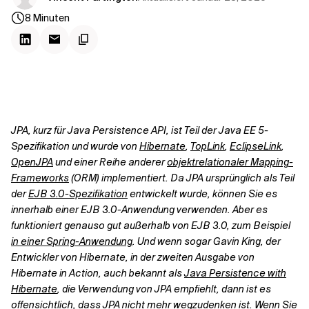
Kontextdateien
8
Minuten
JPA, kurz für Java Persistence API, ist Teil der Java EE 5-
Spezifikation und wurde von
Hibernate
,
TopLink
,
EclipseLink
,
OpenJPA
und einer Reihe anderer
objektrelationaler Mapping-
Frameworks
(ORM) implementiert. Da JPA ursprünglich als Teil
der
EJB 3.0-Spezifikation
entwickelt wurde, können Sie es
innerhalb einer EJB 3.0-Anwendung verwenden. Aber es
funktioniert genauso gut außerhalb von EJB 3.0, zum Beispiel
in einer Spring-Anwendung
. Und wenn sogar Gavin King, der
Entwickler von Hibernate, in der zweiten Ausgabe von
Hibernate in Action, auch bekannt als
Java Persistence with
Hibernate
, die Verwendung von JPA empfiehlt, dann ist es
offensichtlich, dass JPA nicht mehr wegzudenken ist.
Wenn Sie