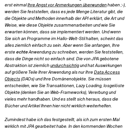
erst einmal
Ihre Angst vor Anmerkungen überwunden
haben ;-),
werden Sie feststellen, dass es jede Menge Literatur gibt, die
Verwandte Themen
die Objekte und Methoden innerhalb der API erklärt, die Art und
Weise, wie diese Objekte zusammenarbeiten und wie Sie
erwarten können, dass sie implementiert werden. Und wenn
Sie sich an Programme im Hallo-Welt-Stil halten, scheint das
alles ziemlich einfach zu sein. Aber wenn Sie anfangen, Ihre
erste
echte
Anwendung zu schreiben, werden Sie feststellen,
dass die Dinge nicht so einfach sind. Die von JPA gebotene
Abstraktion ist ziemlich
undurchsichtig
und hat Auswirkungen
auf größere Teile Ihrer Anwendung als nur Ihre
Data Access
Objects
(DAOs) und Ihre Domänenobjekte. Sie müssen
entscheiden, wie Sie Transaktionen, Lazy Loading, losgelöste
Objekte (denken Sie an Web-Frameworks), Vererbung und
vieles mehr handhaben. Und es stellt sich heraus, dass die
Bücher und Artikel Ihnen hier nicht wirklich weiterhelfen.
Zumindest habe ich das festgestellt, als ich zum ersten Mal
wirklich mit JPA gearbeitet habe. In den kommenden Wochen