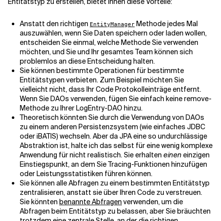
Entitätstyp zu erstellen, bietet Ihnen diese Vorteile:
Anstatt den richtigen
Methode jedes Mal
EntityManager
auszuwählen, wenn Sie Daten speichern oder laden wollen,
entscheiden Sie einmal, welche Methode Sie verwenden
möchten, und Sie und Ihr gesamtes Team können sich
problemlos an diese Entscheidung halten.
Sie können bestimmte Operationen für bestimmte
Entitätstypen verbieten. Zum Beispiel möchten Sie
vielleicht nicht, dass Ihr Code Protokolleinträge entfernt.
Wenn Sie DAOs verwenden, fügen Sie einfach keine remove-
Methode zu Ihrer LogEntry-DAO hinzu.
Theoretisch könnten Sie durch die Verwendung von DAOs
zu einem anderen Persistenzsystem (wie einfaches JDBC
oder iBATIS) wechseln. Aber da JPA eine so undurchlässige
Abstraktion ist, halte ich das selbst für eine wenig komplexe
Anwendung für nicht realistisch. Sie erhalten
einen
einzigen
Einstiegspunkt, an dem Sie Tracing-Funktionen hinzufügen
oder Leistungsstatistiken führen können.
Sie können alle Abfragen zu einem bestimmten Entitätstyp
zentralisieren, anstatt sie über Ihren Code zu verstreuen.
Sie könnten
benannte Abfragen
verwenden, um die
Abfragen beim Entitätstyp zu belassen, aber Sie bräuchten
trotzdem eine zentrale Stelle, an der die richtigen