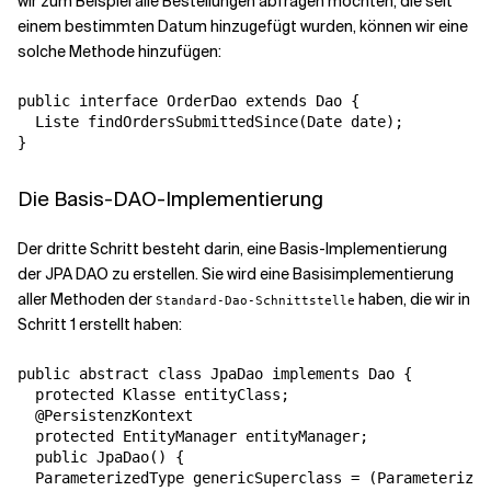
wir zum Beispiel alle Bestellungen abfragen möchten, die seit
einem bestimmten Datum hinzugefügt wurden, können wir eine
solche Methode hinzufügen:
public interface OrderDao extends Dao {

  Liste findOrdersSubmittedSince(Date date);

}
Die Basis-DAO-Implementierung
Der dritte Schritt besteht darin, eine Basis-Implementierung
der JPA DAO zu erstellen. Sie wird eine Basisimplementierung
aller Methoden der
haben, die wir in
Standard-Dao-Schnittstelle
Schritt 1 erstellt haben:
public abstract class JpaDao implements Dao {

  protected Klasse entityClass;

  @PersistenzKontext

  protected EntityManager entityManager;

  public JpaDao() {

  ParameterizedType genericSuperclass = (Parameterized