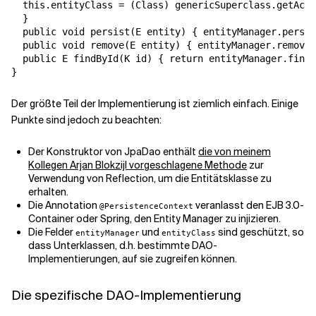
  this.entityClass = (Class) genericSuperclass.getActu
  }

  public void persist(E entity) { entityManager.persis
  public void remove(E entity) { entityManager.remove(
  public E findById(K id) { return entityManager.find(
}
Der größte Teil der Implementierung ist ziemlich einfach. Einige
Punkte sind jedoch zu beachten:
Der Konstruktor von JpaDao enthält
die von meinem
Kollegen Arjan Blokzijl vorgeschlagene Methode
zur
Verwendung von Reflection, um die Entitätsklasse zu
erhalten.
Die Annotation
veranlasst den EJB 3.0-
@PersistenceContext
Container oder Spring, den Entity Manager zu injizieren.
Die Felder
und
sind geschützt, so
entityManager
entityClass
dass Unterklassen, d.h. bestimmte DAO-
Implementierungen, auf sie zugreifen können.
Die spezifische DAO-Implementierung