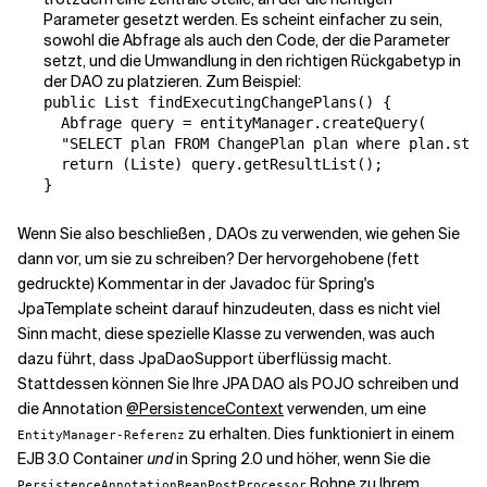
Parameter gesetzt werden. Es scheint einfacher zu sein,
sowohl die Abfrage als auch den Code, der die Parameter
setzt, und die Umwandlung in den richtigen Rückgabetyp in
der DAO zu platzieren. Zum Beispiel:
public List findExecutingChangePlans() {

  Abfrage query = entityManager.createQuery(

  "SELECT plan FROM ChangePlan plan where plan.stat
  return (Liste) query.getResultList();

}
Wenn Sie also beschließen
,
DAOs zu verwenden, wie gehen Sie
dann vor, um sie zu schreiben? Der hervorgehobene (fett
gedruckte) Kommentar in der Javadoc für Spring's
JpaTemplate
scheint darauf hinzudeuten, dass es nicht viel
Sinn macht, diese spezielle Klasse zu verwenden, was auch
dazu führt, dass
JpaDaoSupport
überflüssig macht.
Stattdessen können Sie Ihre JPA DAO als POJO schreiben und
die Annotation
@PersistenceContext
verwenden, um eine
zu erhalten. Dies funktioniert in einem
EntityManager-Referenz
EJB 3.0 Container
und
in Spring 2.0 und höher, wenn Sie die
Bohne zu Ihrem
PersistenceAnnotationBeanPostProcessor