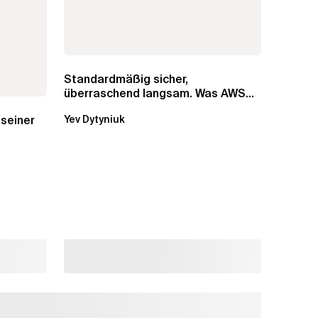
Standardmäßig sicher,
überraschend langsam. Was AWS
vergessen hat, über die RDS...
 seiner
Yev Dytyniuk