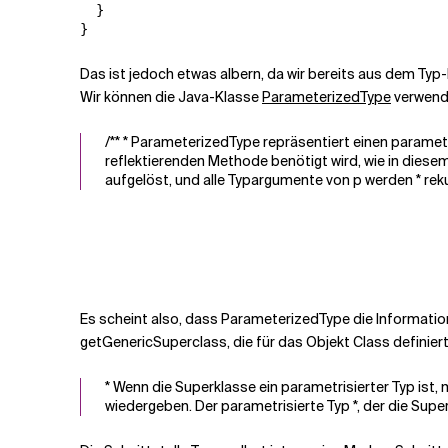
  }

Das ist jedoch etwas albern, da wir bereits aus dem Typ-
Wir können die Java-Klasse
ParameterizedType
verwende
/** * ParameterizedType repräsentiert einen parametris
reflektierenden Methode benötigt wird, wie in diesem 
aufgelöst, und alle Typargumente von p werden * rekur
Es scheint also, dass ParameterizedType die Informatione
getGenericSuperclass
, die für das Objekt Class definiert
* Wenn die Superklasse ein parametrisierter Typ is
wiedergeben. Der parametrisierte Typ *, der die Superk