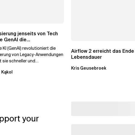
ierung jenseits von Tech
e GenAI die
hmenstransformation...
 KI (GenAI) revolutioniert die
Airflow 2 erreicht das Ende
ierung von Legacy-Anwendungen
Lebensdauer
 sie schneller und
stiger. Durch die
Kris Geusebroek
 Kąkol
ierung...
pport your