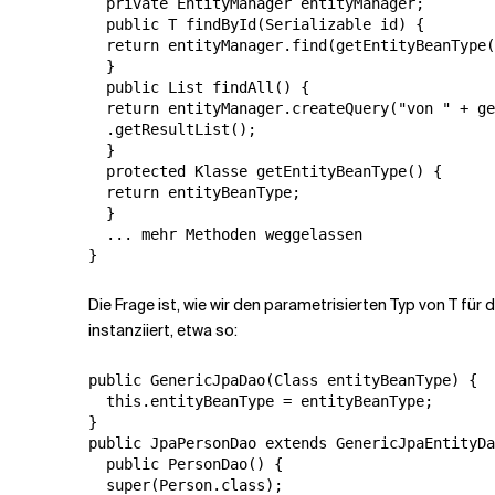
  private EntityManager entityManager;

  public T findById(Serializable id) {

  return entityManager.find(getEntityBeanType(
  }

  public List findAll() {

  return entityManager.createQuery("von " + ge
  .getResultList();

  }

  protected Klasse getEntityBeanType() {

  return entityBeanType;

  }

  ... mehr Methoden weggelassen

Die Frage ist, wie wir den parametrisierten Typ von T fü
instanziiert, etwa so:
public GenericJpaDao(Class entityBeanType) {

  this.entityBeanType = entityBeanType;

}

public JpaPersonDao extends GenericJpaEntityDa
  public PersonDao() {

  super(Person.class);
