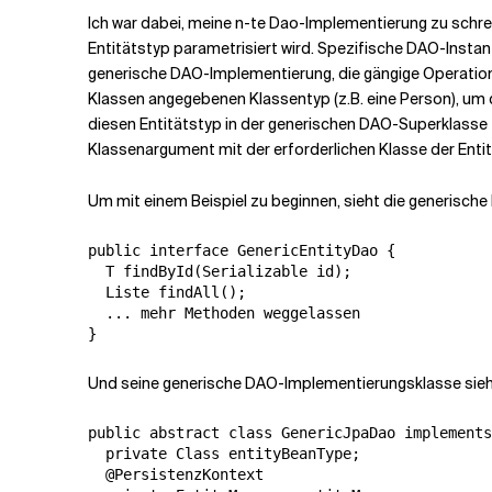
Ich war dabei, meine n-te Dao-Implementierung zu schreib
Entitätstyp parametrisiert wird. Spezifische DAO-Instan
Verwandte Themen
generische DAO-Implementierung, die gängige Operation
Klassen angegebenen Klassentyp (z.B. eine Person), um d
diesen Entitätstyp in der generischen DAO-Superklasse zu
Klassenargument mit der erforderlichen Klasse der Entit
Um mit einem Beispiel zu beginnen, sieht die generische 
public interface GenericEntityDao {

  T findById(Serializable id);

  Liste findAll();

  ... mehr Methoden weggelassen

Und seine generische DAO-Implementierungsklasse sieht
public abstract class GenericJpaDao implements
  private Class entityBeanType;

  @PersistenzKontext
