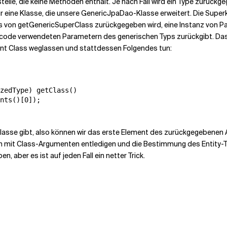
stelle, die keine Methoden enthält. Je nach Fall wird ein Type zurückg
 eine Klasse, die unsere GenericJpaDao-Klasse erweitert. Die Superk
, das von getGenericSuperClass zurückgegeben wird, eine Instanz von
uellcode verwendeten Parametern des generischen Typs zurückgibt. Das 
t Class weglassen und stattdessen Folgendes tun:
zedType) getClass()

nts()[0]);

lasse gibt, also können wir das erste Element des zurückgegebenen Ar
ren mit Class-Argumenten entledigen und die Bestimmung des Entity-T
, aber es ist auf jeden Fall ein netter Trick.