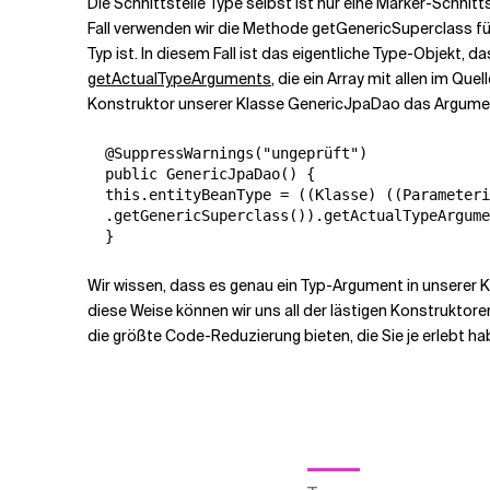
Die Schnittstelle Type selbst ist nur eine Marker-Schnitt
Fall verwenden wir die Methode getGenericSuperclass für
Typ ist. In diesem Fall ist das eigentliche Type-Objekt
getActualTypeArguments
, die ein Array mit allen im Q
Konstruktor unserer Klasse GenericJpaDao das Argumen
  @SuppressWarnings("ungeprüft")

  public GenericJpaDao() {

  this.entityBeanType = ((Klasse) ((Parameteri
  .getGenericSuperclass()).getActualTypeArgume
Wir wissen, dass es genau ein Typ-Argument in unserer K
diese Weise können wir uns all der lästigen Konstrukto
die größte Code-Reduzierung bieten, die Sie je erlebt haben