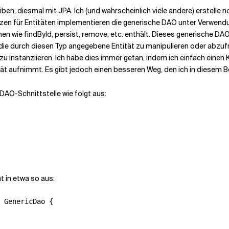
en, diesmal mit JPA. Ich (und wahrscheinlich viele andere) erstelle 
zen für Entitäten implementieren die generische DAO unter Verwendun
en wie findById, persist, remove, etc. enthält. Dieses generische 
ie durch diesen Typ angegebene Entität zu manipulieren oder abzufra
 instanziieren. Ich habe dies immer getan, indem ich einfach einen K
ät aufnimmt. Es gibt jedoch einen besseren Weg, den ich in diesem B
DAO-Schnittstelle wie folgt aus:
 in etwa so aus:
 GenericDao {
