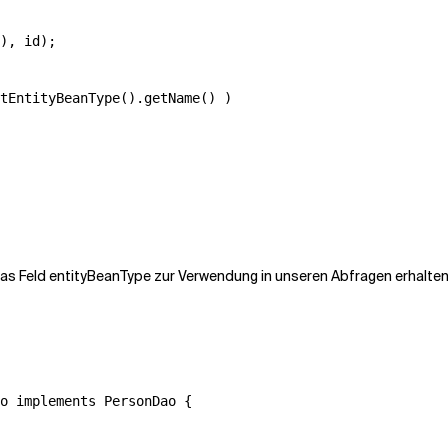
), id);

tEntityBeanType().getName() )

r das Feld entityBeanType zur Verwendung in unseren Abfragen erhalte
o implements PersonDao {
