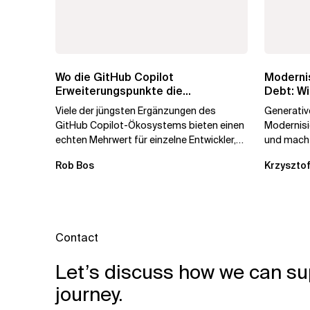
Wo die GitHub Copilot
Modernis
Erweiterungspunkte die
Debt: Wi
Governance brechen
Unterne
Viele der jüngsten Ergänzungen des
Generative
GitHub Copilot-Ökosystems bieten einen
Modernis
echten Mehrwert für einzelne Entwickler,
und macht
erweitern aber auch die...
kostengün
Rob Bos
Krzysztof
Automatis
Contact
Let’s discuss how we can su
journey.