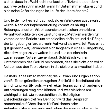
sicher, dass Ihre Wahl nicht nur kosteneffizient ist, sondern
auch weiterhin Sinn macht, wenn Ihr Unternehmen skaliert und
sich seine Anforderungen im Laufe der Jahre ändern?
Verwandte Themen
Und leider hört es nicht auf, sobald ein Werkzeug ausgewählt
wurde. Nach der Implementierung kommt es häufig zu
Reibungsverlusten. Arbeitsbereiche entstehen ohne klare
Verantwortlichkeiten, die Leistung sinkt, Metriken werden für
verschiedene Berichte unterschiedlich definiert und die Pflege
der Umgebung erfordert mehr Aufwand als erwartet. Was einst
gut gemeint war, verwandelt sich langsam in eine BI-Umgebung,
die schwieriger zu verwalten ist und aus der sich kein
zuverlässiger Nutzen ziehen lässt. Schließlich können
Unternehmen das Gefühl bekommen, dass sie nicht den vollen
Nutzen aus den Tools ziehen, in die sie bereits investiert haben.
Deshalb ist es umso wichtiger, die Auswahl und Organisation
von BI-Tools gründlich anzugehen. Schließlich beeinflusst die
Einrichtung von BI-Tools, wie effektiv Teams auf sich ändernde
Anforderungen reagieren können und, was vielleicht am
wichtigsten ist, wie zuversichtlich die Beteiligten
Entscheidungen treffen. Dennoch wird das Gespräch
manchmal auf Checklisten für Funktionen oder
Anbieterpräferenzen reduziert, ohne die zugrunde liegenden