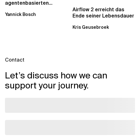
agentenbasierten
Workflows: Ein Wandel im
Airflow 2 erreicht das
Yannick Bosch
Analytics...
Ende seiner Lebensdauer
Kris Geusebroek
Contact
Let’s discuss how we can
support your journey.