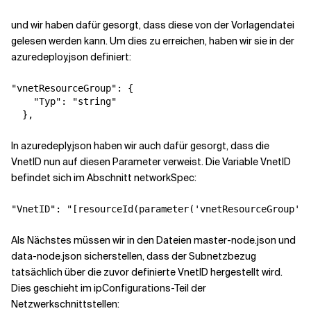
und wir haben dafür gesorgt, dass diese von der Vorlagendatei
gelesen werden kann. Um dies zu erreichen, haben wir sie in der
azuredeploy.json definiert:
"vnetResourceGroup"
:
{
"Typ"
:
"string"
}
,
In azuredeply.json haben wir auch dafür gesorgt, dass die
VnetID nun auf diesen Parameter verweist. Die Variable VnetID
befindet sich im Abschnitt networkSpec:
"VnetID"
:
"[resourceId(parameter('vnetResourceGroup'),
Als Nächstes müssen wir in den Dateien master-node.json und
data-node.json sicherstellen, dass der Subnetzbezug
tatsächlich über die zuvor definierte VnetID hergestellt wird.
Dies geschieht im ipConfigurations-Teil der
Netzwerkschnittstellen: