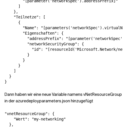
"[parameter('networkSpec').addressPrefix]"
]
},
"Teilnetze"
:
[
{
"Name"
:
"[parameters('networkSpec').virtualNet
"Eigenschaften"
:
{
"addressPrefix"
:
"[parameter('networkSpec').
"networkSecurityGroup"
:
{
"id"
:
"[resourceId('Microsoft.Network/netw
}
}
}
]
}
}
Dann haben wir eine neue Variable namens vNetResourceGroup
in der azuredeploy.parameters.json hinzugefügt
"vnetResourceGroup"
:
{
"Wert"
:
"my-networking"
}
,