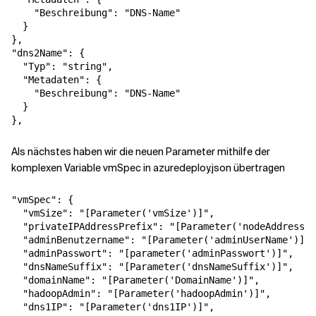
"Beschreibung"
:
"DNS-Name"
}
}
,
"dns2Name"
:
{
"Typ"
:
"string"
,
"Metadaten"
:
{
"Beschreibung"
:
"DNS-Name"
}
}
,
Als nächstes haben wir die neuen Parameter mithilfe der
komplexen Variable vmSpec in azuredeploy.json übertragen
"vmSpec"
:
{
"vmSize"
:
"[Parameter('vmSize')]"
,
"privateIPAddressPrefix"
:
"[Parameter('nodeAddressPr
"adminBenutzername"
:
"[Parameter('adminUserName')]"
,
"adminPasswort"
:
"[parameter('adminPasswort')]"
,
"dnsNameSuffix"
:
"[Parameter('dnsNameSuffix')]"
,
"domainName"
:
"[Parameter('DomainName')]"
,
"hadoopAdmin"
:
"[Parameter('hadoopAdmin')]"
,
"dns1IP"
:
"[Parameter('dns1IP')]"
,