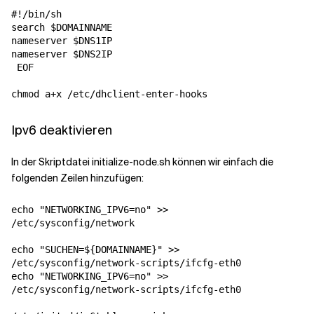
#!/bin/sh
search $DOMAINNAME
nameserver $DNS1IP
nameserver $DNS2IP
 EOF

Ipv6 deaktivieren
In der Skriptdatei initialize-node.sh können wir einfach die
folgenden Zeilen hinzufügen:
echo
"NETWORKING_IPV6=no"
 >> 

/etc/sysconfig/network

echo
"SUCHEN=
${
DOMAINNAME
}
"
 >> 

echo
"NETWORKING_IPV6=no"
 >> 

/etc/sysconfig/network-scripts/ifcfg-eth0
