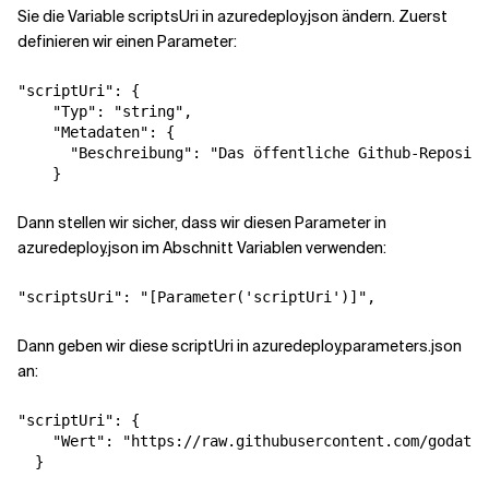
Sie die Variable scriptsUri in azuredeploy.json ändern. Zuerst
definieren wir einen Parameter:
"scriptUri"
:
{
"Typ"
:
"string"
,
"Metadaten"
:
{
"Beschreibung"
:
"Das öffentliche Github-Reposito
}
Dann stellen wir sicher, dass wir diesen Parameter in
azuredeploy.json im Abschnitt Variablen verwenden:
"scriptsUri"
:
"[Parameter('scriptUri')]"
,
Dann geben wir diese scriptUri in azuredeploy.parameters.json
an:
"scriptUri"
:
{
"Wert"
:
"https://raw.githubusercontent.com/godatad
}