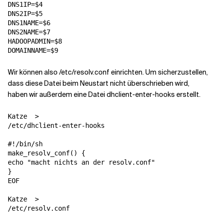
DNS1IP
=
$4
DNS2IP
=
$5
DNS1NAME
=
$6
DNS2NAME
=
$7
HADOOPADMIN
=
$8
DOMAINNAME
=
$9
Wir können also /etc/resolv.conf einrichten. Um sicherzustellen,
dass diese Datei beim Neustart nicht überschrieben wird,
haben wir außerdem eine Datei dhclient-enter-hooks erstellt.
Katze  > 

/etc/dhclient-enter-hooks

#!/bin/sh
make_resolv_conf() {
echo "macht nichts an der resolv.conf"
}
EOF
Katze  > 

/etc/resolv.conf
