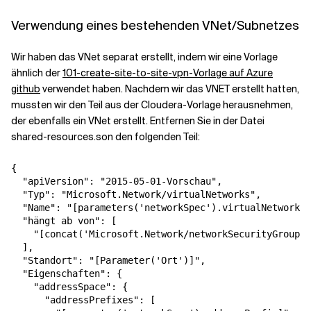
Verwendung eines bestehenden VNet/Subnetzes
Wir haben das VNet separat erstellt, indem wir eine Vorlage
ähnlich der
101-create-site-to-site-vpn-Vorlage auf Azure
github
verwendet haben. Nachdem wir das VNET erstellt hatten,
mussten wir den Teil aus der Cloudera-Vorlage herausnehmen,
der ebenfalls ein VNet erstellt. Entfernen Sie in der Datei
shared-resources.son den folgenden Teil:
{
"apiVersion"
:
"2015-05-01-Vorschau"
,
"Typ"
:
"Microsoft.Network/virtualNetworks"
,
"Name"
:
"[parameters('networkSpec').virtualNetworkNa
"hängt ab von"
:
[
"[concat('Microsoft.Network/networkSecurityGroups/
],
"Standort"
:
"[Parameter('Ort')]"
,
"Eigenschaften"
:
{
"addressSpace"
:
{
"addressPrefixes"
:
[