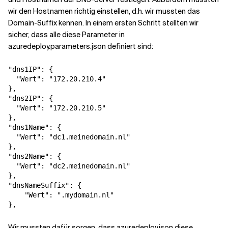
wir den Hostnamen richtig einstellen, d.h. wir mussten das
Domain-Suffix kennen. In einem ersten Schritt stellten wir
sicher, dass alle diese Parameter in
azuredeploy.parameters.json definiert sind:
"dns1IP"
:
{
"Wert"
:
"172.20.210.4"
}
,
"dns2IP"
:
{
"Wert"
:
"172.20.210.5"
}
,
"dns1Name"
:
{
"Wert"
:
"dc1.meinedomain.nl"
}
,
"dns2Name"
:
{
"Wert"
:
"dc2.meinedomain.nl"
}
,
"dnsNameSuffix"
:
{
"Wert"
:
".mydomain.nl"
}
,
Wir mussten dafür sorgen, dass azuredeploy.json diese