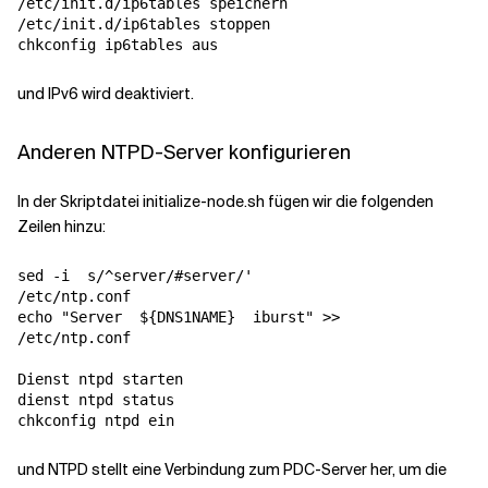
/etc/init.d/ip6tables speichern

/etc/init.d/ip6tables stoppen

und IPv6 wird deaktiviert.
Anderen NTPD-Server konfigurieren
In der Skriptdatei initialize-node.sh fügen wir die folgenden
Zeilen hinzu:
sed -i  
s/^server/#server/'
echo
"Server  
${
DNS1NAME
}
  iburst"
 >> 

/etc/ntp.conf

Dienst ntpd starten

dienst ntpd status

und NTPD stellt eine Verbindung zum PDC-Server her, um die