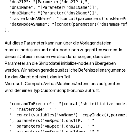
"dns2IP"
:
"[Parameter('dns2IP')]"
,
"dns1Name"
:
"[Parameter('dns1Name')]"
,
"dns2Name"
:
"[Parameter('dns2Name')]"
,
"masterNodeASName"
:
"[concat(parameters('dnsNamePref
"dataNodeASName"
:
"[concat(parameters('dnsNamePrefix
}
,
Auf diese Parameter kann nun über die Vorlagendateien
master-node.json und data-node.json zugegriffen werden. In
diesen Dateien müssen wir also dafür sorgen, dass die
Parameter an die Skriptdatei initialize-node.sh übergeben
werden. Wir haben gerade zusätzliche Befehlszeilenargumente
für das Skript definiert, das im Teil
Microsoft.Compute/virtualMachines/extensions aufgerufen
wird, der einen Typ CustomScriptForLinux aufruft.
"commandToExecute"
:  
"[concat('sh initialize-node.sh
  ', 'masternode', ' "
  ', concat(variables('vmName'), copyIndex(),parameter
  ', parameters('vmSpec').dns1IP, '" "
  ', parameters('vmSpec').dns2IP, '" "
  ', parameters('vmSpec').dns1Name, '" "