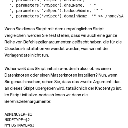
  ', parameters('vmSpec').dns2Name, '" "
  ', parameters('vmSpec').hadoopAdmin, '" "
  ', parameters('vmSpec').domainName, '" >> /home/
$AD
M
Wenn Sie dieses Skript mit dem ursprünglichen Skript
vergleichen, werden Sie feststellen, dass wir auch eine ganze
Reihe von Befehlszeilenargumenten gelöscht haben, die für die
Cloudera-Installation verwendet wurden, was wir mit der
Vorlagendatei nicht tun.
Woher weiß das Skript initialize-node.sh also, ob es einen
Datenknoten oder einen Masterknoten installiert? Nun, wenn
Sie genau hinsehen, sehen Sie, dass das zweite Argument, das
an dieses Skript übergeben wird, tatsächlich der Knotentyp ist.
Im Skript initialize-node.sh lesen wir dann die
Befehlszeilenargumente:
ADMINUSER
=
$1
NODETYPE
=
$2
MYHOSTNAME
=
$3