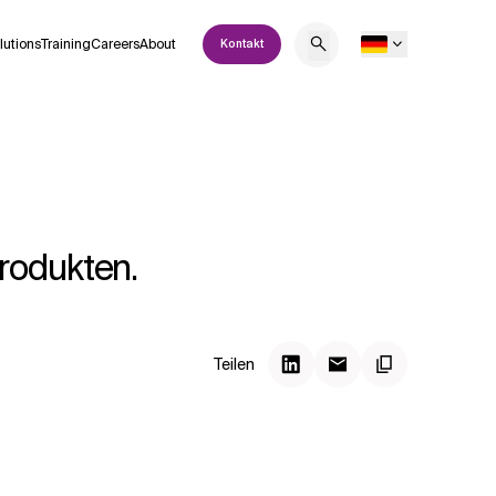
lutions
Training
Careers
About
Kontakt
rodukten.
Teilen