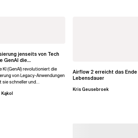
ierung jenseits von Tech
e GenAI die
hmenstransformation...
 KI (GenAI) revolutioniert die
Airflow 2 erreicht das Ende
ierung von Legacy-Anwendungen
Lebensdauer
 sie schneller und
stiger. Durch die
Kris Geusebroek
 Kąkol
ierung...