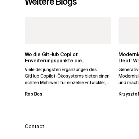
Weitere Blogs
Wo die GitHub Copilot
Modernis
Erweiterungspunkte die
Debt: Wi
Governance brechen
Unterne
Viele der jüngsten Ergänzungen des
Generative
GitHub Copilot-Ökosystems bieten einen
Modernis
echten Mehrwert für einzelne Entwickler,
und macht
erweitern aber auch die...
kostengün
Rob Bos
Krzysztof
Automatis
Contact