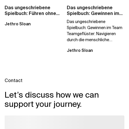
Das ungeschriebene
Das ungeschriebene
Spielbuch: Führen ohne
Spielbuch: Gewinnen im
Titel
Team
Das ungeschriebene
Jethro Sloan
Spielbuch: Gewinnen im Team
Teamgeflüster: Navigieren
durch die menschliche
Dynamik, auf die Sie niemand
Jethro Sloan
vorbereitet hat „Wir...
Contact
Let’s discuss how we can
support your journey.