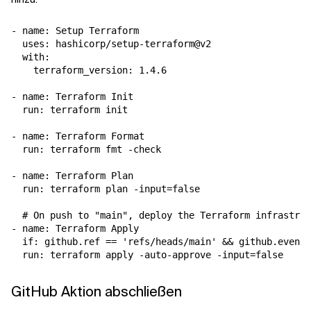
- name: Setup Terraform

  uses: hashicorp/setup-terraform@v2

  with:

    terraform_version: 1.4.6

- name: Terraform Init

  run: terraform init

- name: Terraform Format

  run: terraform fmt -check

- name: Terraform Plan

  run: terraform plan -input=false

  # On push to "main", deploy the Terraform infrastruc
- name: Terraform Apply

  if: github.ref == 'refs/heads/main' && github.event_
GitHub Aktion abschließen