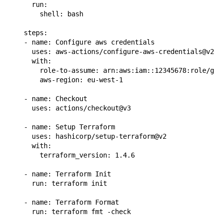
      run:

        shell: bash

    steps:

    - name: Configure aws credentials

      uses: aws-actions/configure-aws-credentials@v2

      with:

        role-to-assume: arn:aws:iam::12345678:role/git
        aws-region: eu-west-1

    - name: Checkout

      uses: actions/checkout@v3

    - name: Setup Terraform

      uses: hashicorp/setup-terraform@v2

      with:

        terraform_version: 1.4.6

    - name: Terraform Init

      run: terraform init

    - name: Terraform Format

      run: terraform fmt -check
