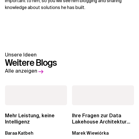
important to him, so you will see him blogging and sharing
knowledge about solutions he has built.
Unsere Ideen
Weitere Blogs
Alle anzeigen
Mehr Leistung, keine
Ihre Fragen zur Data
Intelligenz
Lakehouse Architektur
werden beantwortet:...
Baraa Katbeh
Marek Wiewiórka