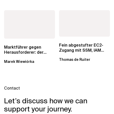
Fein abgestufter EC2-
Marktführer gegen
Zugang mit SSM, IAM
Herausforderer: der
Identity Center und Tags
andauernde Kampf um
Thomas de Ruiter
Marek Wiewiórka
Datenkataloge in Data...
Contact
Let’s discuss how we can
support your journey.