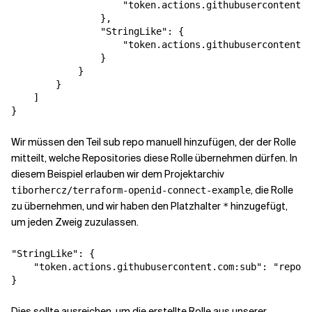
                    "token.actions.githubusercontent.c
                },

                "StringLike": {

                    "token.actions.githubusercontent.c
                }

            }

        }

    ]

Wir müssen den Teil sub repo manuell hinzufügen, der der Rolle
mitteilt, welche Repositories diese Rolle übernehmen dürfen. In
diesem Beispiel erlauben wir dem Projektarchiv
, die Rolle
tiborhercz/terraform-openid-connect-example
zu übernehmen, und wir haben den Platzhalter
hinzugefügt,
*
um jeden Zweig zuzulassen.
"StringLike": {

    "token.actions.githubusercontent.com:sub": "repo:t
Dies sollte ausreichen, um die erstellte Rolle aus unserer