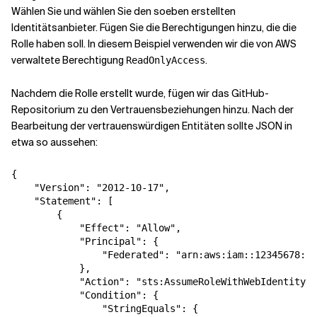
Wählen Sie
und wählen Sie den soeben erstellten
Identitätsanbieter. Fügen Sie die Berechtigungen hinzu, die die
Rolle haben soll. In diesem Beispiel verwenden wir die von AWS
verwaltete Berechtigung
.
ReadOnlyAccess
Nachdem die Rolle erstellt wurde, fügen wir das GitHub-
Repositorium zu den Vertrauensbeziehungen hinzu. Nach der
Bearbeitung der vertrauenswürdigen Entitäten sollte JSON in
etwa so aussehen:
{

    "Version": "2012-10-17",

    "Statement": [

        {

            "Effect": "Allow",

            "Principal": {

                "Federated": "arn:aws:iam::12345678:oi
            },

            "Action": "sts:AssumeRoleWithWebIdentity",

            "Condition": {

                "StringEquals": {
