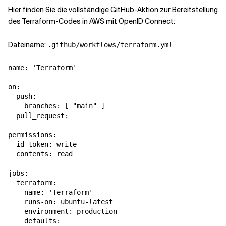
Hier finden Sie die vollständige GitHub-Aktion zur Bereitstellung
des Terraform-Codes in AWS mit OpenID Connect:
Dateiname:
.github/workflows/terraform.yml
name: 'Terraform'

on:

  push:

    branches: [ "main" ]

  pull_request:

permissions:

  id-token: write

  contents: read

jobs:

  terraform:

    name: 'Terraform'

    runs-on: ubuntu-latest

    environment: production

    defaults:
