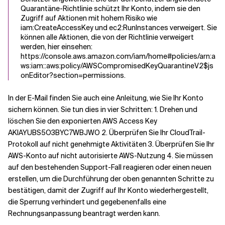
Quarantäne-Richtlinie schützt Ihr Konto, indem sie den
Zugriff auf Aktionen mit hohem Risiko wie
iam:CreateAccessKey und ec2:RunInstances verweigert. Sie
können alle Aktionen, die von der Richtlinie verweigert
werden, hier einsehen:
https://console.aws.amazon.com/iam/home#policies/arn:a
ws:iam::aws:policy/AWSCompromisedKeyQuarantineV2$js
onEditor?section=permissions.
In der E-Mail finden Sie auch eine Anleitung, wie Sie Ihr Konto
sichern können. Sie tun dies in vier Schritten: 1. Drehen und
löschen Sie den exponierten AWS Access Key
AKIAYUBS5O3BYC7WBJWO 2. Überprüfen Sie Ihr CloudTrail-
Protokoll auf nicht genehmigte Aktivitäten 3. Überprüfen Sie Ihr
AWS-Konto auf nicht autorisierte AWS-Nutzung 4. Sie müssen
auf den bestehenden Support-Fall reagieren oder einen neuen
erstellen, um die Durchführung der oben genannten Schritte zu
bestätigen, damit der Zugriff auf Ihr Konto wiederhergestellt,
die Sperrung verhindert und gegebenenfalls eine
Rechnungsanpassung beantragt werden kann.