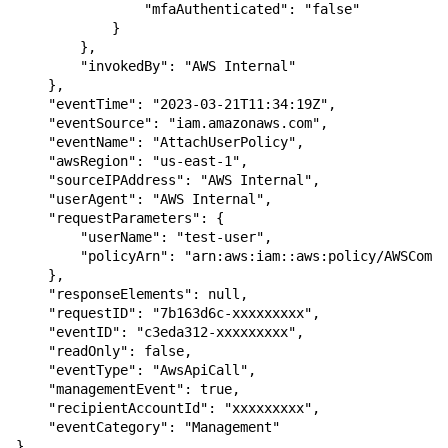
                "mfaAuthenticated": "false"

            }

        },

        "invokedBy": "AWS Internal"

    },

    "eventTime": "2023-03-21T11:34:19Z",

    "eventSource": "iam.amazonaws.com",

    "eventName": "AttachUserPolicy",

    "awsRegion": "us-east-1",

    "sourceIPAddress": "AWS Internal",

    "userAgent": "AWS Internal",

    "requestParameters": {

        "userName": "test-user",

        "policyArn": "arn:aws:iam::aws:policy/AWSCompr
    },

    "responseElements": null,

    "requestID": "7b163d6c-xxxxxxxxx",

    "eventID": "c3eda312-xxxxxxxxx",

    "readOnly": false,

    "eventType": "AwsApiCall",

    "managementEvent": true,

    "recipientAccountId": "xxxxxxxxx",

    "eventCategory": "Management"
