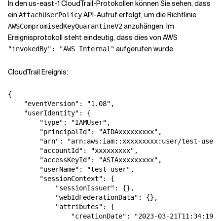
In den us-east-1 CloudTrail-Protokollen können Sie sehen, dass
ein
API-Aufruf erfolgt, um die Richtlinie
AttachUserPolicy
anzuhängen. Im
AWSCompromisedKeyQuarantineV2
Ereignisprotokoll steht eindeutig, dass dies von AWS
aufgerufen wurde.
"invokedBy": "AWS Internal"
CloudTrail Ereignis:
{

    "eventVersion": "1.08",

    "userIdentity": {

        "type": "IAMUser",

        "principalId": "AIDAxxxxxxxxx",

        "arn": "arn:aws:iam::xxxxxxxxx:user/test-user"
        "accountId": "xxxxxxxxx",

        "accessKeyId": "ASIAxxxxxxxxx",

        "userName": "test-user",

        "sessionContext": {

            "sessionIssuer": {},

            "webIdFederationData": {},

            "attributes": {

                "creationDate": "2023-03-21T11:34:19Z"