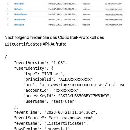
Nachfolgend finden Sie das CloudTrail-Protokoll des
API-Aufrufs:
ListCertificates
{

    "eventVersion": "1.08",

    "userIdentity": {

        "type": "IAMUser",

        "principalId": "AIDAxxxxxxxxx",

        "arn": "arn:aws:iam::xxxxxxxxx:user/test-user"
        "accountId": "xxxxxxxxx",

        "accessKeyId": "AKIAYUBS5O3BYC7WBJWO",

        "userName": "test-user"

    },

    "eventTime": "2023-03-21T11:34:36Z",

    "eventSource": "acm.amazonaws.com",

    "eventName": "ListCertificates",

    "awsRegion": "eu-west-1",
