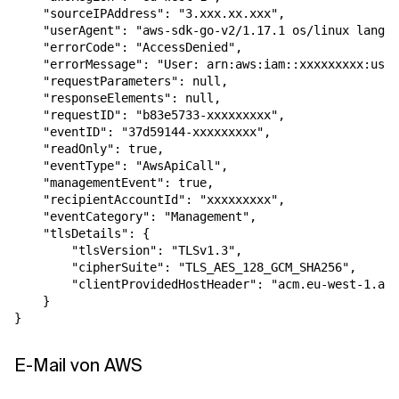
    "sourceIPAddress": "3.xxx.xx.xxx",

    "userAgent": "aws-sdk-go-v2/1.17.1 os/linux lang/g
    "errorCode": "AccessDenied",

    "errorMessage": "User: arn:aws:iam::xxxxxxxxx:user
    "requestParameters": null,

    "responseElements": null,

    "requestID": "b83e5733-xxxxxxxxx",

    "eventID": "37d59144-xxxxxxxxx",

    "readOnly": true,

    "eventType": "AwsApiCall",

    "managementEvent": true,

    "recipientAccountId": "xxxxxxxxx",

    "eventCategory": "Management",

    "tlsDetails": {

        "tlsVersion": "TLSv1.3",

        "cipherSuite": "TLS_AES_128_GCM_SHA256",

        "clientProvidedHostHeader": "acm.eu-west-1.ama
    }

E-Mail von AWS