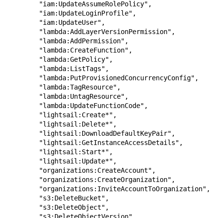
        "iam:UpdateAssumeRolePolicy",

        "iam:UpdateLoginProfile",

        "iam:UpdateUser",

        "lambda:AddLayerVersionPermission",

        "lambda:AddPermission",

        "lambda:CreateFunction",

        "lambda:GetPolicy",

        "lambda:ListTags",

        "lambda:PutProvisionedConcurrencyConfig",

        "lambda:TagResource",

        "lambda:UntagResource",

        "lambda:UpdateFunctionCode",

        "lightsail:Create*",

        "lightsail:Delete*",

        "lightsail:DownloadDefaultKeyPair",

        "lightsail:GetInstanceAccessDetails",

        "lightsail:Start*",

        "lightsail:Update*",

        "organizations:CreateAccount",

        "organizations:CreateOrganization",

        "organizations:InviteAccountToOrganization",

        "s3:DeleteBucket",

        "s3:DeleteObject",

        "s3:DeleteObjectVersion",
