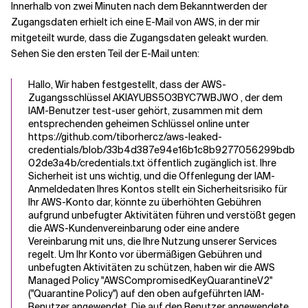
Innerhalb von zwei Minuten nach dem Bekanntwerden der
Zugangsdaten erhielt ich eine E-Mail von AWS, in der mir
mitgeteilt wurde, dass die Zugangsdaten geleakt wurden.
Sehen Sie den ersten Teil der E-Mail unten:
Hallo, Wir haben festgestellt, dass der AWS-
Zugangsschlüssel AKIAYUBS5O3BYC7WBJWO , der dem
IAM-Benutzer test-user gehört, zusammen mit dem
entsprechenden geheimen Schlüssel online unter
https://github.com/tiborhercz/aws-leaked-
credentials/blob/33b4d387e94e16b1c8b9277056299bdb
02de3a4b/credentials.txt öffentlich zugänglich ist. Ihre
Sicherheit ist uns wichtig, und die Offenlegung der IAM-
Anmeldedaten Ihres Kontos stellt ein Sicherheitsrisiko für
Ihr AWS-Konto dar, könnte zu überhöhten Gebühren
aufgrund unbefugter Aktivitäten führen und verstößt gegen
die AWS-Kundenvereinbarung oder eine andere
Vereinbarung mit uns, die Ihre Nutzung unserer Services
regelt. Um Ihr Konto vor übermäßigen Gebühren und
unbefugten Aktivitäten zu schützen, haben wir die AWS
Managed Policy "AWSCompromisedKeyQuarantineV2"
("Quarantine Policy") auf den oben aufgeführten IAM-
Benutzer angewendet. Die auf den Benutzer angewendete