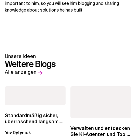
important to him, so you will see him blogging and sharing
knowledge about solutions he has built.
Unsere Ideen
Weitere Blogs
Alle anzeigen
Standardmäßig sicher,
überraschend langsam.
Was AWS vergessen hat,
Verwalten und entdecken
Yev Dytyniuk
über die RDS...
Sie KI-Agenten und Tools