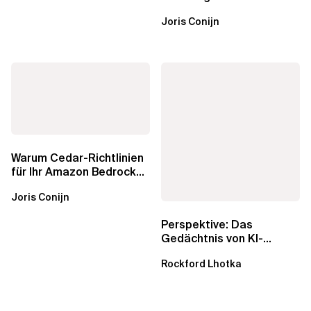
mit Amazon Bedrock
Joris Conijn
AgentCore...
Warum Cedar-Richtlinien
für Ihr Amazon Bedrock
AgentCore Gateway
Joris Conijn
wichtig sind
Perspektive: Das
Gedächtnis von KI-
Agenten – Einblicke aus
Rockford Lhotka
dem...