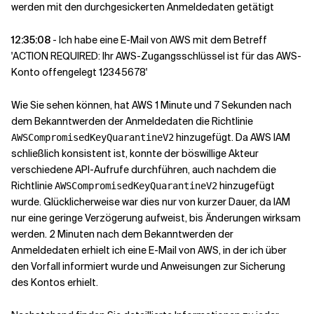
werden mit den durchgesickerten Anmeldedaten getätigt
12:35:08
- Ich habe eine E-Mail von AWS mit dem Betreff
'ACTION REQUIRED: Ihr AWS-Zugangsschlüssel ist für das AWS-
Konto offengelegt 12345678'
Wie Sie sehen können, hat AWS 1 Minute und 7 Sekunden nach
dem Bekanntwerden der Anmeldedaten die Richtlinie
hinzugefügt. Da AWS IAM
AWSCompromisedKeyQuarantineV2
schließlich konsistent ist, konnte der böswillige Akteur
verschiedene API-Aufrufe durchführen, auch nachdem die
Richtlinie
hinzugefügt
AWSCompromisedKeyQuarantineV2
wurde. Glücklicherweise war dies nur von kurzer Dauer, da IAM
nur eine geringe Verzögerung aufweist, bis Änderungen wirksam
werden. 2 Minuten nach dem Bekanntwerden der
Anmeldedaten erhielt ich eine E-Mail von AWS, in der ich über
den Vorfall informiert wurde und Anweisungen zur Sicherung
des Kontos erhielt.