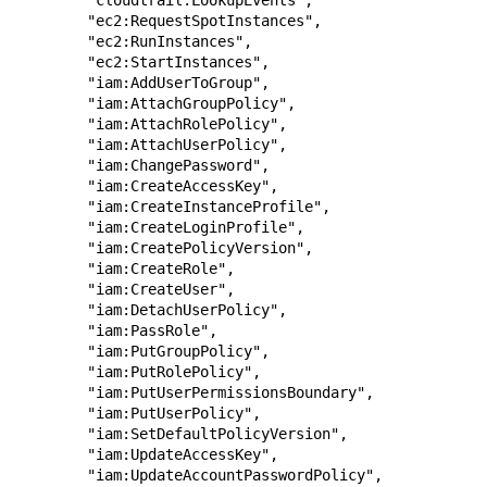
        "cloudtrail:LookupEvents",

        "ec2:RequestSpotInstances",

        "ec2:RunInstances",

        "ec2:StartInstances",

        "iam:AddUserToGroup",

        "iam:AttachGroupPolicy",

        "iam:AttachRolePolicy",

        "iam:AttachUserPolicy",

        "iam:ChangePassword",

        "iam:CreateAccessKey",

        "iam:CreateInstanceProfile",

        "iam:CreateLoginProfile",

        "iam:CreatePolicyVersion",

        "iam:CreateRole",

        "iam:CreateUser",

        "iam:DetachUserPolicy",

        "iam:PassRole",

        "iam:PutGroupPolicy",

        "iam:PutRolePolicy",

        "iam:PutUserPermissionsBoundary",

        "iam:PutUserPolicy",

        "iam:SetDefaultPolicyVersion",

        "iam:UpdateAccessKey",

        "iam:UpdateAccountPasswordPolicy",
