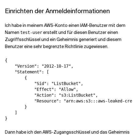
Einrichten der Anmeldeinformationen
Verwandte Themen
Ich habe in meinem AWS-Konto einen IAM-Benutzer mit dem
Namen
erstellt und für diesen Benutzer einen
test-user
Zugriffsschlüssel und ein Geheimnis generiert und diesem
Benutzer eine sehr begrenzte Richtlinie zugewiesen.
{

    "Version": "2012-10-17",

    "Statement": [

        {

            "Sid": "ListBucket",

            "Effect": "Allow",

            "Action": "s3:ListBucket",

            "Resource": "arn:aws:s3:::aws-leaked-crede
        }

    ]

Dann habe ich den AWS-Zugangsschlüssel und das Geheimnis