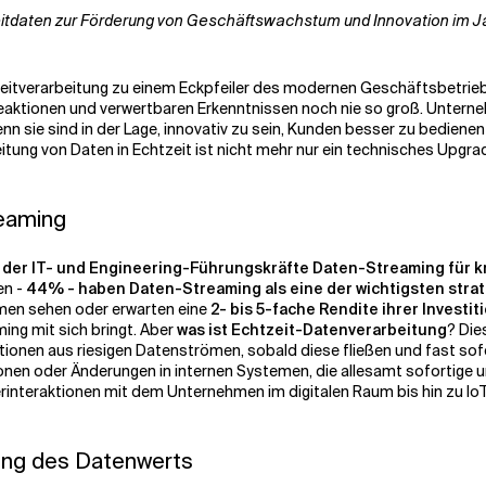
eitdaten zur Förderung von Geschäftswachstum und Innovation im Ja
tzeitverarbeitung zu einem Eckpfeiler des modernen Geschäftsbetrie
Reaktionen und verwertbaren Erkenntnissen noch nie so groß. Unterne
 sie sind in der Lage, innovativ zu sein, Kunden besser zu bedienen 
itung von Daten in Echtzeit ist nicht mehr nur ein technisches Upgrad
eaming
der IT- und Engineering-Führungskräfte Daten-Streaming für k
en -
44% - haben Daten-Streaming als eine der wichtigsten strate
hmen sehen oder erwarten eine
2- bis 5-fache Rendite ihrer Investi
ng mit sich bringt. Aber
was ist Echtzeit-Datenverarbeitung
? Die
tionen aus riesigen Datenströmen, sobald diese fließen und fast sof
onen oder Änderungen in internen Systemen, die allesamt sofortige u
zerinteraktionen mit dem Unternehmen im digitalen Raum bis hin zu Io
ung des Datenwerts