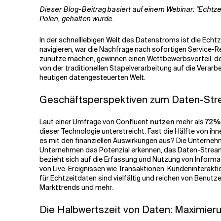
Dieser Blog-Beitrag basiert auf einem Webinar: "Echtz
Polen, gehalten wurde.
Verwandte Themen
In der schnelllebigen Welt des Datenstroms ist die Ech
navigieren, war die Nachfrage nach sofortigen Service-
zunutze machen, gewinnen einen Wettbewerbsvorteil, denn
von der traditionellen Stapelverarbeitung auf die Verarbe
heutigen datengesteuerten Welt.
Geschäftsperspektiven zum Daten-Str
Laut einer Umfrage von Confluent
nutzen
mehr als
72% 
dieser Technologie unterstreicht. Fast die Hälfte von ihn
es mit den finanziellen Auswirkungen aus? Die Unterne
Unternehmen das Potenzial erkennen, das Daten-Streami
bezieht sich auf die Erfassung und Nutzung von Informa
von Live-Ereignissen wie Transaktionen, Kundeninterakti
für Echtzeitdaten sind vielfältig und reichen von Benut
Markttrends und mehr.
Die Halbwertszeit von Daten: Maximier