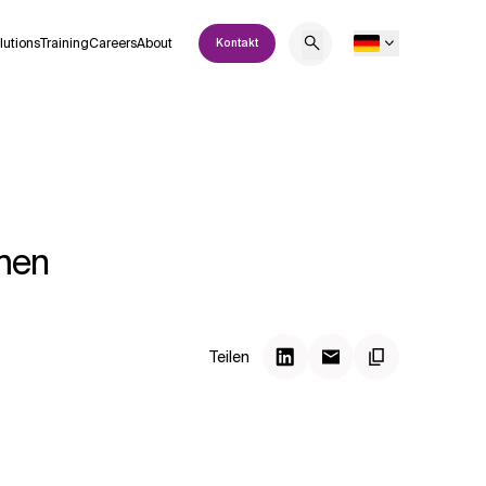
lutions
Training
Careers
About
Kontakt
hmen
Teilen