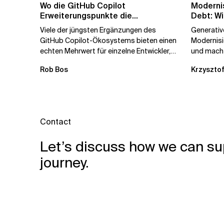
Wo die GitHub Copilot
Modernis
Erweiterungspunkte die
Debt: Wi
Governance brechen
Unterne
Viele der jüngsten Ergänzungen des
Generative
GitHub Copilot-Ökosystems bieten einen
Modernis
echten Mehrwert für einzelne Entwickler,
und macht
erweitern aber auch die...
kostengün
Rob Bos
Krzysztof
Automatis
Contact
Let’s discuss how we can su
journey.