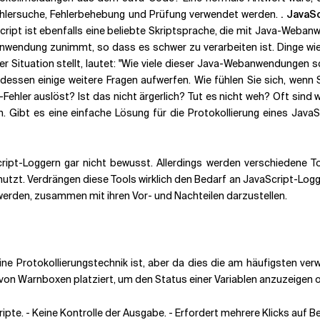
ehlersuche, Fehlerbehebung und Prüfung verwendet werden.
. JavaS
cript ist ebenfalls eine beliebte Skriptsprache, die mit Java-Weba
r Anwendung zunimmt, so dass es schwer zu verarbeiten ist. Dinge w
r Situation stellt, lautet: "
Wie viele dieser Java-Webanwendungen sc
dessen einige weitere Fragen aufwerfen. Wie fühlen Sie sich, wenn
ehler auslöst? Ist das nicht ärgerlich? Tut es nicht weh? Oft sind 
n. Gibt es eine einfache Lösung für die Protokollierung eines Java
Script-Loggern gar nicht bewusst. Allerdings werden verschiedene T
nutzt. Verdrängen diese Tools wirklich den Bedarf an JavaScript-Logg
erden, zusammen mit ihren Vor- und Nachteilen darzustellen.
 eine Protokollierungstechnik ist, aber da dies die am häufigsten v
von Warnboxen platziert, um den Status einer Variablen anzuzeigen o
ipte. - Keine Kontrolle der Ausgabe. - Erfordert mehrere Klicks auf B