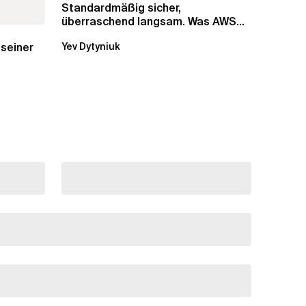
Standardmäßig sicher,
überraschend langsam. Was AWS
vergessen hat, über die RDS...
 seiner
Yev Dytyniuk