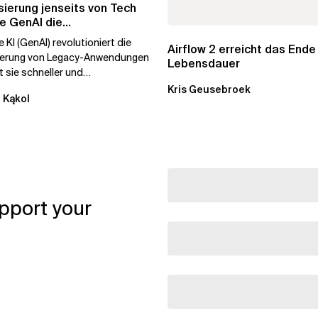
ierung jenseits von Tech
e GenAI die
hmenstransformation...
 KI (GenAI) revolutioniert die
Airflow 2 erreicht das Ende
ierung von Legacy-Anwendungen
Lebensdauer
 sie schneller und
stiger. Durch die
Kris Geusebroek
 Kąkol
ierung...
pport your