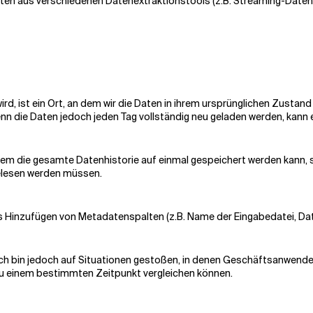
 Daten aus verschiedenen Datenextraktionstools (z.B. Streaming-Daten
rd, ist ein Ort, an dem wir die Daten in ihrem ursprünglichen Zustan
wenn die Daten jedoch jeden Tag vollständig neu geladen werden, ka
dem die gesamte Datenhistorie auf einmal gespeichert werden kann, 
gelesen werden müssen.
as Hinzufügen von Metadatenspalten (z.B. Name der Eingabedatei, D
ch bin jedoch auf Situationen gestoßen, in denen Geschäftsanwender 
zu einem bestimmten Zeitpunkt vergleichen können.