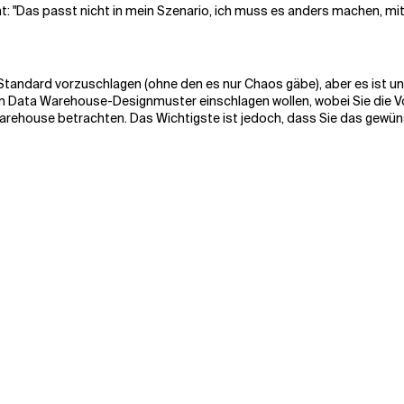
icht: "Das passt nicht in mein Szenario, ich muss es anders machen, 
tandard vorzuschlagen (ohne den es nur Chaos gäbe), aber es ist unmö
em Data Warehouse-Designmuster einschlagen wollen, wobei Sie die Vo
arehouse betrachten. Das Wichtigste ist jedoch, dass Sie das gewü