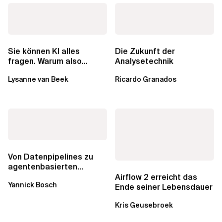
Sie können KI alles
Die Zukunft der
fragen. Warum also
Analysetechnik
lohnen sich Schulungen
Lysanne van Beek
Ricardo Granados
noch?
Von Datenpipelines zu
agentenbasierten
Workflows: Ein Wandel im
Airflow 2 erreicht das
Yannick Bosch
Analytics...
Ende seiner Lebensdauer
Kris Geusebroek