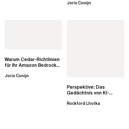
Joris Conijn
AgentCore...
Warum Cedar-Richtlinien
für Ihr Amazon Bedrock
AgentCore Gateway
Joris Conijn
wichtig sind
Perspektive: Das
Gedächtnis von KI-
Agenten – Einblicke aus
Rockford Lhotka
dem...