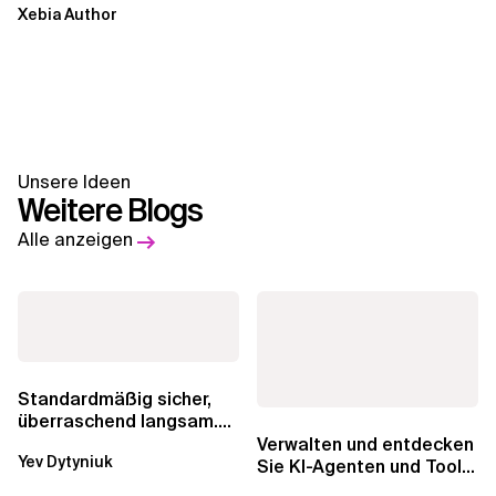
Xebia Author
Unsere Ideen
Weitere Blogs
Alle anzeigen
Standardmäßig sicher,
überraschend langsam.
Was AWS vergessen hat,
Verwalten und entdecken
Yev Dytyniuk
über die RDS...
Sie KI-Agenten und Tools
mit Amazon Bedrock