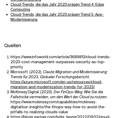
Cloud-Trends, die das Jahr 2023 prägen Trend 4. Edge
Computing
Cloud-Trends, die das Jahr 2023 prägen Trend 5. App-
Modernisierung
Quellen
https://www.infoworld.com/article/3689813/cloud-trends-
2023-cost-management-surpasses-security-as-top-
priority
Microsoft. (2022).
C
laute Migration und Modernisierung:
Trends für 2023. Globaler Forschungsbericht.
https://azure.microsoft.com/en-us/resources/cloud-
migration-and-modernization-trends-for-2023/
McKinsey Digital. (2023).
Der FinOps-Weg: Wie Sie die
Fallstricke vermeiden, um den Wert der Cloud zu nutzen.
https://www.mckinsey.com/capabilities/mckinsey-
digital/our-insights/the-finops-way-how-to-avoid-the-
pitfalls-to-realizing-clouds-value
https://blogs.gartner.com/lydia_leong/2022/09/12/cloud-