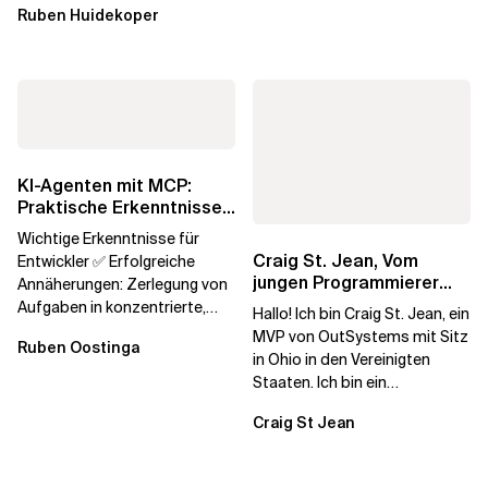
Ruben Huidekoper
Ihrer...
KI-Agenten mit MCP:
Praktische Erkenntnisse
aus n8n und GitHub
Wichtige Erkenntnisse für
Copilot
Craig St. Jean, Vom
Entwickler ✅ Erfolgreiche
jungen Programmierer
Annäherungen: Zerlegung von
zum Chief Technology
Aufgaben in konzentrierte,
Hallo! Ich bin Craig St. Jean, ein
Architect
einzelne Vorgänge Behalten
MVP von OutSystems mit Sitz
Ruben Oostinga
Sie die...
in Ohio in den Vereinigten
Staaten. Ich bin ein
engagierter Xebianer, der von
Craig St Jean
einem...