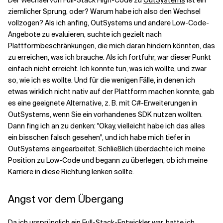
Der Wechsel von Full-Stack High-Code zu
OutSystems
ist ein
ziemlicher Sprung, oder? Warum habe ich also den Wechsel
vollzogen? Als ich anfing, OutSystems und andere Low-Code-
Angebote zu evaluieren, suchte ich gezielt nach
Plattformbeschränkungen, die mich daran hindern könnten, das
zu erreichen, was ich brauche. Als ich fortfuhr, war dieser Punkt
einfach nicht erreicht. Ich konnte tun, was ich wollte, und zwar
so, wie ich es wollte. Und für die wenigen Fälle, in denen ich
etwas wirklich nicht nativ auf der Plattform machen konnte, gab
es eine geeignete Alternative, z. B. mit C#-Erweiterungen in
OutSystems, wenn Sie ein vorhandenes SDK nutzen wollten.
Dann fing ich an zu denken: "Okay, vielleicht habe ich das alles
ein bisschen falsch gesehen", und ich habe mich tiefer in
OutSystems eingearbeitet. Schließlich überdachte ich meine
Position zu Low-Code und begann zu überlegen, ob ich meine
Karriere in diese Richtung lenken sollte.
Angst vor dem Übergang
Da ich ursprünglich ein Full-Stack-Entwickler war, hatte ich