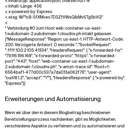
< Inhaltstyp: application/json; charset=utf-8
< Inhalt-Länge: 456
< x-powered-by: Express
< etag: W/"1c8-5fXMveo7D3ZfVWsGIbMvSTgSbVQ"
<
* Verbindung #0 zum Host web-container-us-east-
1.subdomain-2.subdomain-1.cloudns.ph intakt gelassen
{"MessageResponse": "Region: us-east-1. HTTP-Antwort-Code:
200. Verzögerte Antwort: 0 seconds.", "SocketRequest":
"::ffff:10.0.2.105:41334", "HeadersRequest" :{ "x-forwarded-for":
"79.116.196.168", "x-forwarded-proto": "https", "x-forwarded-
port": "443", "host": "web-container-us-east-1.subdomain-
2.subdomain-1.cloudns.ph", "x-amzn-trace-id": "Root=1-
6564baf1-477d00c537a7da013a062f76", "user-agent":
"curl/8.1.2", "accept": "*/*"}, "HeadersResponse" :{ "x-powered-by":
"Express"}}
Erweiterungen und Automatisierung
Wenn wir über den in diesem Blogbeitrag beschriebenen
Bereitstellungsprozess nachdenken, gibt es Möglichkeiten,
verschiedene Aspekte zu verfeinern und zu automatisieren und