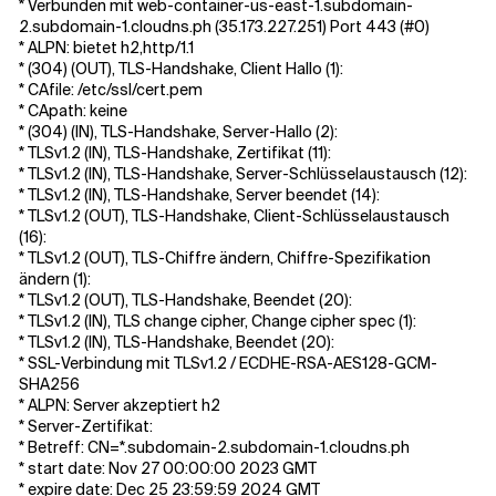
* Verbunden mit web-container-us-east-1.subdomain-
2.subdomain-1.cloudns.ph (35.173.227.251) Port 443 (#0)
* ALPN: bietet h2,http/1.1
* (304) (OUT), TLS-Handshake, Client Hallo (1):
* CAfile: /etc/ssl/cert.pem
* CApath: keine
* (304) (IN), TLS-Handshake, Server-Hallo (2):
* TLSv1.2 (IN), TLS-Handshake, Zertifikat (11):
* TLSv1.2 (IN), TLS-Handshake, Server-Schlüsselaustausch (12):
* TLSv1.2 (IN), TLS-Handshake, Server beendet (14):
* TLSv1.2 (OUT), TLS-Handshake, Client-Schlüsselaustausch
(16):
* TLSv1.2 (OUT), TLS-Chiffre ändern, Chiffre-Spezifikation
ändern (1):
* TLSv1.2 (OUT), TLS-Handshake, Beendet (20):
* TLSv1.2 (IN), TLS change cipher, Change cipher spec (1):
* TLSv1.2 (IN), TLS-Handshake, Beendet (20):
* SSL-Verbindung mit TLSv1.2 / ECDHE-RSA-AES128-GCM-
SHA256
* ALPN: Server akzeptiert h2
* Server-Zertifikat:
* Betreff: CN=*.subdomain-2.subdomain-1.cloudns.ph
* start date: Nov 27 00:00:00 2023 GMT
* expire date: Dec 25 23:59:59 2024 GMT