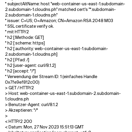
* subjectAltName: host "web-container-us-east-1.subdomain-
2.subdomain-1.cloudns.ph" matched cert's "*.subdomain-
2.subdomain-1.cloudns.ph"
* issuer: C=US; O=Amazon; CN=Amazon RSA 2048 M03
* SSL certificate verify ok.
* mit HTTP/2
* h2 [:Methode: GET]
* h2 [:scheme: https]
* h2 [:authority: web-container-us-east-1.subdomain-
2.subdomain-1.cloudns.ph]
* h2 [:Pfad: /]
* h2 [user-agent: curl/8.1.2]
* h2 [accept: */*]
* Verwendung der Stream ID: 1 (einfaches Handle
0x7fe9ef812c00)
> GET / HTTP/2
> Host: web-container-us-east-1.subdomain-2.subdomain-
1.cloudns.ph
> Benutzer-Agent: curl/8.1.2
> Akzeptieren: */*
>
< HTTP/2 200
< Datum: Mon, 27 Nov 2023 15:51:13 GMT